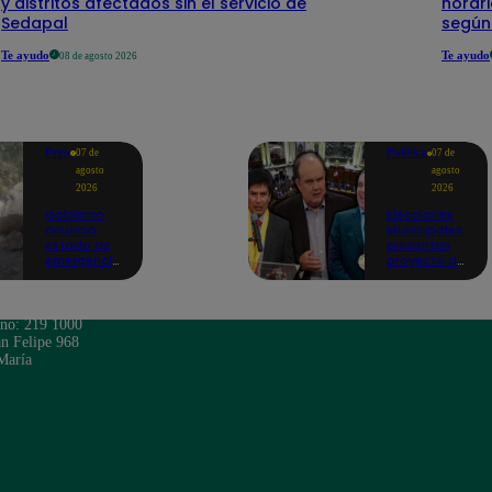
y distritos afectados sin el servicio de
horari
Sedapal
según
Te ayudo
Te ayudo
08 de agosto 2026
Perú
Política
07 de
07 de
agosto
agosto
2026
2026
Gobierno
Elecciones
anuncia
Municipales:
estado de
presentan
emergencia
proyecto de
en siete
ley para
regiones
impedir que
tras sismos
alcaldes
recurrentes
busquen
ono: 219 1000
en Junín
reelección
n Felipe 968
inmediata
María