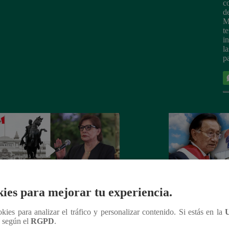
c
d
M
t
i
l
p
ies para mejorar tu experiencia.
esistas cuestionan inasistencia de
Sunedu rechaza co
ookies para analizar el tráfico y personalizar contenido. Si estás en la
tra de Educación a comisión de
“pretende reemplaz
n según el
RGPD
.