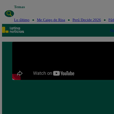
Temas
Lo último
Me Caigo de Risa
Perú Decide 2026
Fút
Po