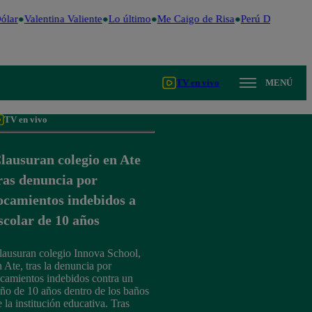
lar
Valentina Valiente
Lo último
Me Caigo de Risa
Perú Decide 202
TV en vivo
MENÚ
TV en vivo
lausuran colegio en Ate
ras denuncia por
ocamientos indebidos a
scolar de 10 años
lausuran colegio Innova School,
n Ate, tras la denuncia por
ocamientos indebidos contra un
iño de 10 años dentro de los baños
 la institución educativa. Tras