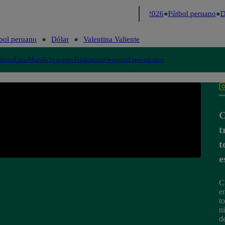
Lo último
Me Caigo de Risa
Perú Decide 2026
Fútbol peruano
Dó
bol peruano
Dólar
Valentina Valiente
lítica
Lima
Mundo
Te ayudo
Tendencias
Deportes
Espectáculos
C
t
t
e
C
e
t
n
de