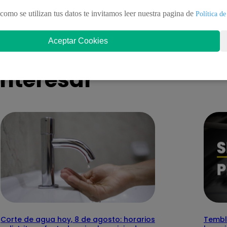
lización: “Quiere ganar tiempo
decisiones política
como se utilizan tus datos te invitamos leer nuestra pagina de
Política de
ue ya nos vamos”
Aceptar Cookies
nteresar
Corte de agua hoy, 8 de agosto: horarios
Temblo