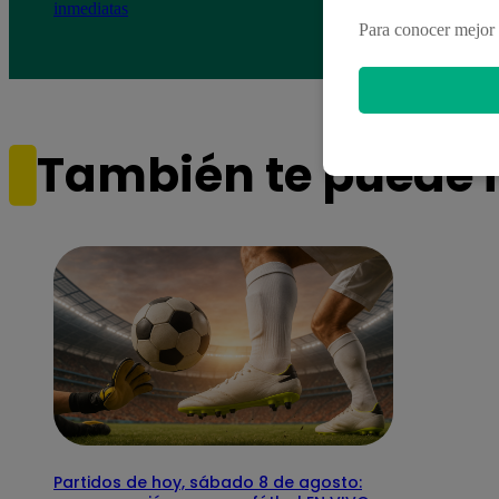
inmediatas
Fisca
Para conocer mejor 
porq
También te puede i
Partidos de hoy, sábado 8 de agosto: