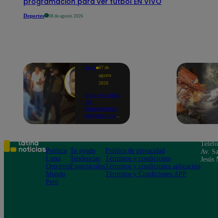
programación para ver fútbol EN VIVO
Deportes
08 de agosto 2026
Perú
07 de
agosto
2026
Giro en caso
de
empresario
secuestrado
y asesinado:
Habría sido
un ajuste de
cuentas
Teléf
Política
Te ayudo
Política de privacidad
Av. Sa
Lima
Tendencias
Términos y condiciones
Jesús 
Deportes
Espectáculos
Términos y condiciones aplicación
Mundo
Términos y Condiciones APP
Perú