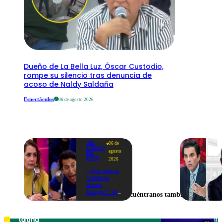
Dueño de La Bella Luz, Óscar Custodio,
rompe su silencio tras denuncia de
acoso de Naldy Saldaña
Espectáculos
06 de agosto 2026
ME
06 de
CAIGO
agosto
DE
RISA
2026
"¿Por qué a
Yiddá le
dicen
tango?": El
Encuéntranos también en
chiste de
Machuca
que la hizo
reaccionar
Teléfono: 219