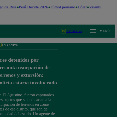
o de Risa
Perú Decide 2026
Fútbol peruano
Dólar
Valentina Valiente
TV en vivo
MENÚ
TV en vivo
res detenidos por
resunta usurpación de
errenos y extorsión:
olicía estaría involucrado
n El Agustino, fueron capturados
es sujetos que se dedicarían a la
surpación de terrenos en zonas
tas de ese distrito, que son de
ropiedad del estado. Un agente de