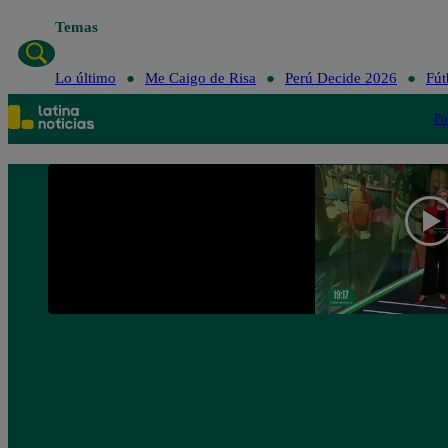
Temas
Lo último
Me Caigo de Risa
Perú Deci
Lo último
Me Caigo de Risa
Perú Decide 2026
Fút
Po