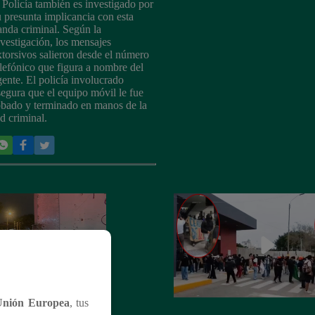
a Policía también es investigado por
u presunta implicancia con esta
anda criminal. Según la
nvestigación, los mensajes
xtorsivos salieron desde el número
elefónico que figura a nombre del
gente. El policía involucrado
segura que el equipo móvil le fue
obado y terminado en manos de la
ed criminal.
Unión Europea
, tus