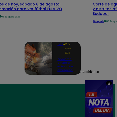
dos de hoy, sábado 8 de agosto:
Corte de agu
amación para ver fútbol EN VIVO
y distritos a
Sedapal
08 de agosto 2026
Te ayudo
08 de ago
Perú
07 de
agosto
2026
Gobierno
anuncia
estado de
emergencia
Encuéntranos también en
en siete
regiones
tras sismos
X
recurrentes
en Junín