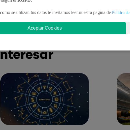
n según el
RGPD
.
zar sobre posible indulto a Pedro
Dos jóvenes fallec
llo: “Actuaremos de forma autónoma
auto contra tráiler
como se utilizan tus datos te invitamos leer nuestra pagina de
Política de
ependiente”
discoteca
Aceptar Cookies
nteresar