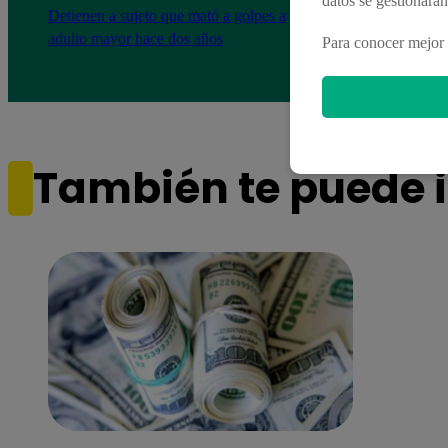
datos se gestionará
Detienen a sujeto que mató a golpes a
Balcá
adulto mayor hace dos años
Casti
Para conocer mejor 
e ind
También te puede i