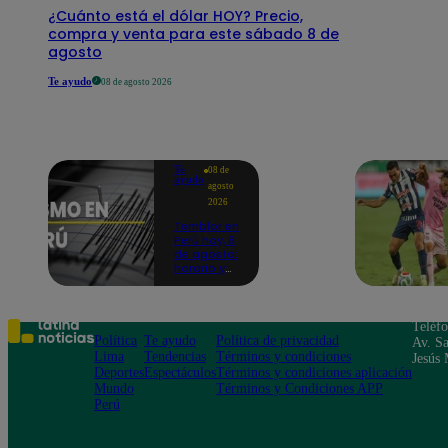
¿Cuánto está el dólar HOY? Precio,
compra y venta para este sábado 8 de
agosto
Te ayudo
08 de agosto 2026
Te
08 de
ayudo
agosto
2026
Temblor en
Perú hoy, 8
de agosto:
horario y
epicentro
del último
sismo,
según IGP
Teléf
Política
Te ayudo
Política de privacidad
Av. Sa
Lima
Tendencias
Términos y condiciones
Jesús 
Deportes
Espectáculos
Términos y condiciones aplicación
Mundo
Términos y Condiciones APP
Perú