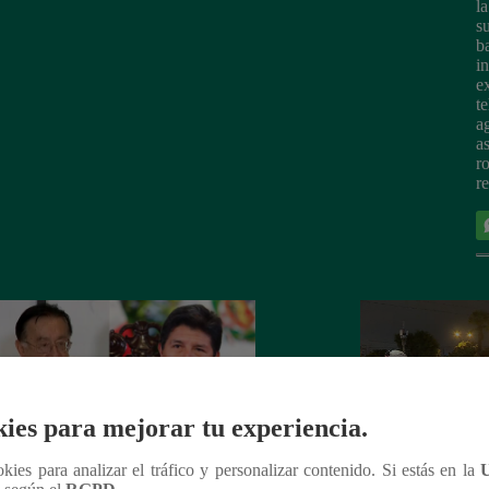
l
s
b
i
e
t
a
a
r
r
ies para mejorar tu experiencia.
ookies para analizar el tráfico y personalizar contenido. Si estás en la