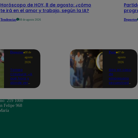
Horóscopo de HOY, 8 de agosto: ¿cómo
Parti
te irá en el amor y trabajo, según la IA?
progr
Tendencias
Deportes
08 de agosto 2026
Deportes
Perú
08 de
07 de
agosto
agosto
2026
2026
Torneo
Giro en caso
Clausura: ¿A
de
qué hora y
empresario
dónde ver
secuestrado
Sport Boys
y asesinado:
vs. Alianza
Habría sido
Lima por la
un ajuste de
fecha 4?
cuentas
ono: 219 1000
n Felipe 968
María