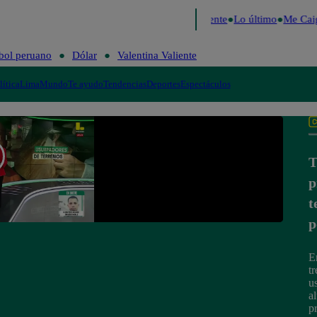
de 2026
Fútbol peruano
Dólar
Valentina Valiente
Lo último
Me Caig
bol peruano
Dólar
Valentina Valiente
lítica
Lima
Mundo
Te ayudo
Tendencias
Deportes
Espectáculos
T
p
t
p
E
tr
u
al
p