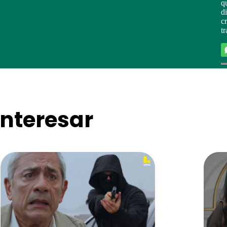
q
d
c
t
nteresar