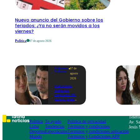
Nuevo anuncio del Gobierno sobre los
feriados: ¿Ya no serán movidos a los
viernes?
Política
07 de agosto 2026
Valentina
07 de
Valiente
agosto
2026
Valentina
Valiente
capítulo 110:
¡Leo le pide
perdón a Elsa
por haberla
dejado sola
durante
Teléf
tantos años!
Política
Te ayudo
Política de privacidad
Av. Sa
Lima
Tendencias
Términos y condiciones
Jesús 
Deportes
Espectáculos
Términos y condiciones aplicación
Mundo
Términos y Condiciones APP