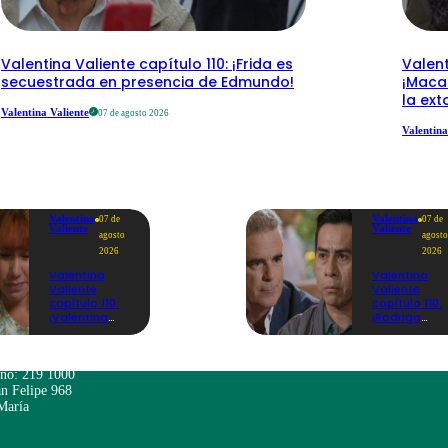
Valentina Valiente capítulo 110: ¡Frida es
Valent
secuestrada en presencia de Edmundo!
¡Macar
la ext
Valentina Valiente
07 de agosto 2026
Valentina
Valentina
Valentina
07 de
07 de
Valiente
Valiente
agosto
agosto
2026
2026
Valentina
Valentina
Valiente
Valiente
capítulo 110:
capítulo 110:
¡Valentina
¡Rodrigo
acompaña a
enfrenta a
Rita en medio
Beto y lo
de su
amenaza co
profundo
llevarlo a
ono: 219 1000
dolor!
prisión por
n Felipe 968
extorsión!
María