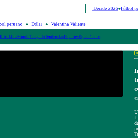
Lo último
Me Caigo de Risa
Perú Decide 2026
Fútbol p
bol peruano
Dólar
Valentina Valiente
lítica
Lima
Mundo
Te ayudo
Tendencias
Deportes
Espectáculos
I
t
c
c
U
L
d
p
T