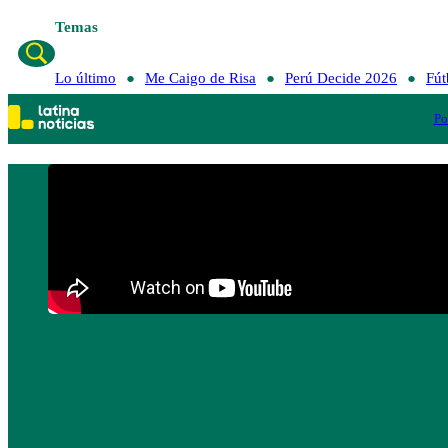
Temas
Lo último
Me Caigo de Risa
Perú Decide 2026
Fút
Po