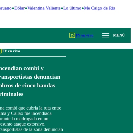
eruano
Dólar
Valentina Valiente
Lo último
Me Caigo de Risa
Perú De
TV en vivo
MENÚ
TV en vivo
ncendian combi y
ransportistas denuncian
obros de cinco bandas
riminales
na combi que cubría la ruta entre
ima y Callao fue incendiada
urante la madrugada en un
resunto ataque extorsivo.
ransportistas de la zona denuncian