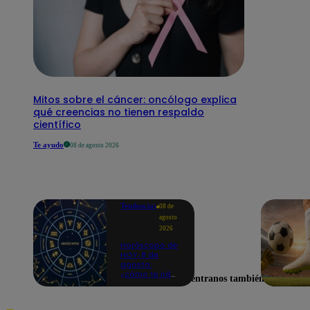
Mitos sobre el cáncer: oncólogo explica
qué creencias no tienen respaldo
científico
Te ayudo
08 de agosto 2026
Tendencias
08 de
agosto
2026
Horóscopo de
HOY, 8 de
agosto:
¿cómo te irá
Encuéntranos también en
en el amor y
trabajo, según
la IA?