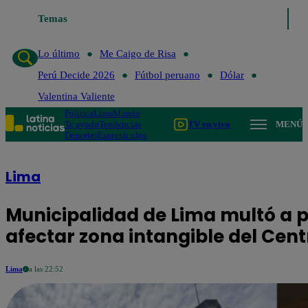
Temas
Lo último
Me Caigo de Ri
Lo último
Me Caigo de Risa
Perú Decide 2026
Fútbol peruano
Dólar
Valentina Valiente
Política
Lima
Mundo
Te ayudo
Tendencias
TV en vivo
MENÚ
Deportes
Espectáculos
Lima
Municipalidad de Lima multó a pa
afectar zona intangible del Cent
Lima
a las 22:52