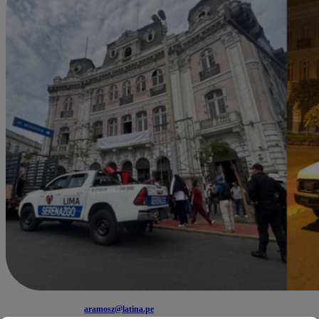
aramosz@latina.pe