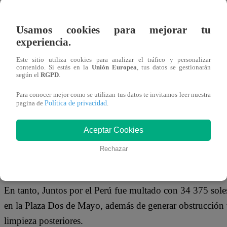
09 de abril 2026
Usamos cookies para mejorar tu
Organizaciones realizaron concentraciones en zonas re
experiencia.
orden público y no cumplir con la limpieza
Este sitio utiliza cookies para analizar el tráfico y personalizar
contenido. Si estás en la
Unión Europea
, tus datos se gestionarán
según el
RGPD
.
La Municipalidad Metropolitana de Lima inició procesos s
realizaron actividades de cierre de campaña en el Centro H
Para conocer mejor como se utilizan tus datos te invitamos leer nuestra
Política de privacidad
pagina de
.
restricciones para concentraciones públicas.
Aceptar Cookies
Una de las sanciones recayó en el partido Cívico Obras, q
Rechazar
concentración en la Plaza San Martín, donde —según la 
vía pública y residuos sin recojo.
En tanto, Juntos por el Perú fue multado con 34 375 soles
en la Plaza Dos de Mayo, además de generar obstrucción v
limpieza posteriores.