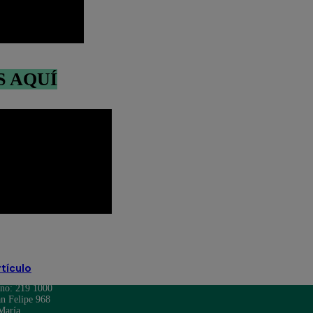
S AQUÍ
Perú
presidente
rtículo
ono: 219 1000
n Felipe 968
María