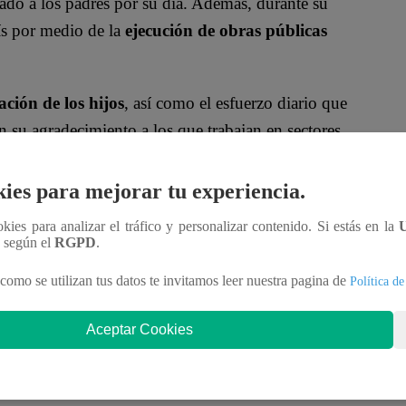
do a los padres por su día. Además, durante su
ís por medio de la
ejecución de obras públicas
ción de los hijos
, así como el esfuerzo diario que
 su agradecimiento a los que trabajan en sectores
ies para mejorar tu experiencia.
Ercilia Boluarte Zegarra, rinde homenaje a los
ookies para analizar el tráfico y personalizar contenido. Si estás en la
 protección y amor incondicional son el pilar de
n según el
RGPD
.
or versión.
pic.twitter.com/1kHLtvl25b
como se utilizan tus datos te invitamos leer nuestra pagina de
Política de
ne 15, 2025
Aceptar Cookies
circunstancia de la vida
, cumple además el rol de
ncias con entereza y que no duda en multiplicarse