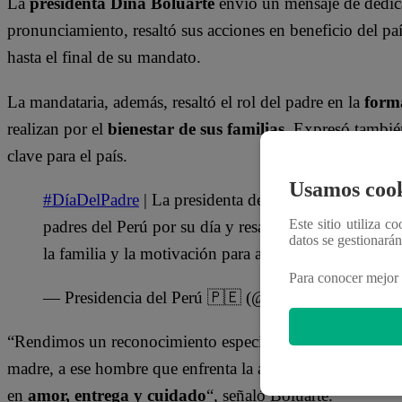
La
presidenta Dina Boluarte
envió un mensaje de dedica
pronunciamiento, resaltó sus acciones en beneficio del pa
hasta el final de su mandato.
La mandataria, además, resaltó el rol del padre en la
forma
realizan por el
bienestar de sus familias
. Expresó también
clave para el país.
Usamos cook
#DíaDelPadre
| La presidenta de la república, Dina 
Este sitio utiliza c
padres del Perú por su día y resalta que su ejemplo,
datos se gestionará
la familia y la motivación para alcanzar nuestra mej
Para conocer mejor 
— Presidencia del Perú 🇵🇪 (@presidenciaperu)
Ju
“Rendimos un reconocimiento especial al padre que, por
madre, a ese hombre que enfrenta la adversidad y las ause
en
amor, entrega y cuidado
“, señaló Boluarte.