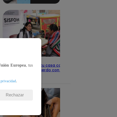
aquí los
detalles
Revisa con tu DNI si tu casa califica
Unión Europea
, tus
como pobre, de acuerdo con el Sisfoh
Te ayudo
25 de mayo 2026
.
 privacidad
Rechazar