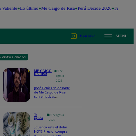
Valiente
Lo último
Me Caigo de Risa
Perú Decide 2026
Fútbol peru
TV en vivo
MENÚ
 vistos ahora
ME CAIGO
08 de
DE RISA
agosto
2026
¡José Peláez se despide
de Me Caigo de Risa
con emotivas
palabras: “Lo voy a
extrañar muchísimo”!
Te
08 de agosto
ayudo
2026
¿Cuánto está el dólar
HOY? Precio, compra
y venta para este