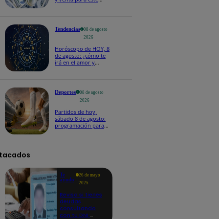
sábado 8 de agosto
Tendencias
08 de agosto
2026
Horóscopo de HOY, 8
de agosto: ¿cómo te
irá en el amor y
trabajo, según la IA?
Deportes
08 de agosto
2026
Partidos de hoy,
sábado 8 de agosto:
programación para
ver fútbol EN VIVO
tacados
Te
26 de mayo
ayudo
2025
Revisa si tienes
deudas
consultando
con tu DNI: