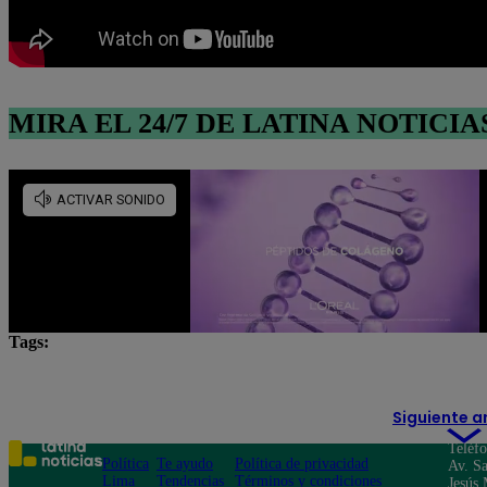
MIRA EL 24/7 DE LATINA NOTICIA
Tags:
Día del Padre
Dina Boluarte
Noticias del Perú
Siguiente a
Teléf
Política
Te ayudo
Política de privacidad
Av. Sa
Lima
Tendencias
Términos y condiciones
Jesús 