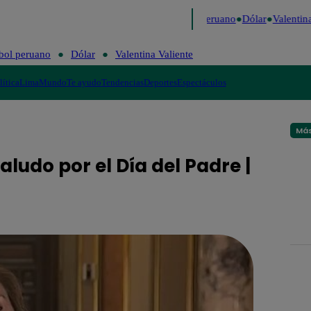
Me Caigo de Risa
Perú Decide 2026
Fútbol peruano
Dólar
Valentina 
bol peruano
Dólar
Valentina Valiente
lítica
Lima
Mundo
Te ayudo
Tendencias
Deportes
Espectáculos
Más
aludo por el Día del Padre |