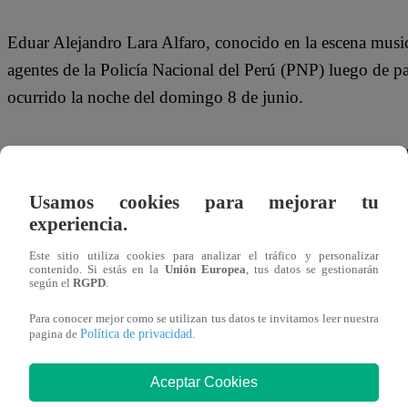
Eduar Alejandro Lara Alfaro, conocido en la escena musi
agentes de la Policía Nacional del Perú (PNP) luego de part
ocurrido la noche del domingo 8 de junio.
De acuerdo con el informe policial, Lara, de 21 años, 
Giovanna Arteaga, quienes planearon el robo tras la prese
Usamos cookies para mejorar tu
solicitado un taxi por aplicativo con la intención de embo
experiencia.
Este sitio utiliza cookies para analizar el tráfico y personalizar
El atraco ocurrió en el jirón Chachapoyas, donde los tres
contenido. Si estás en la
Unión Europea
, tus datos se gestionarán
según el
RGPD
.
redujeron al taxista de 61 años, y le robaron S/180 y su c
calles.
Para conocer mejor como se utilizan tus datos te invitamos leer nuestra
Política de privacidad
pagina de
.
Aceptar Cookies