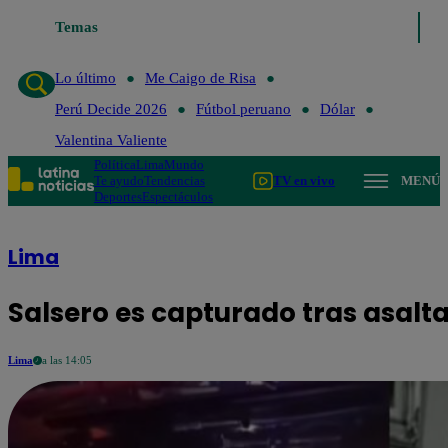
Temas
Lo último
Me Caigo de Ri
Lo último
Me Caigo de Risa
Perú Decide 2026
Fútbol peruano
Dólar
Valentina Valiente
Política
Lima
Mundo
Te ayudo
Tendencias
TV en vivo
MENÚ
Deportes
Espectáculos
Lima
Salsero es capturado tras asaltar
Lima
a las 14:05