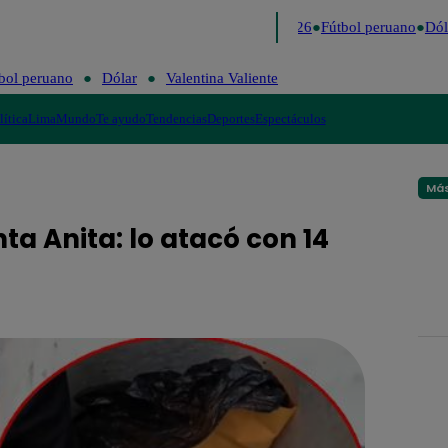
Lo último
Me Caigo de Risa
Perú Decide 2026
Fútbol peruano
Dóla
bol peruano
Dólar
Valentina Valiente
lítica
Lima
Mundo
Te ayudo
Tendencias
Deportes
Espectáculos
Más
ta Anita: lo atacó con 14