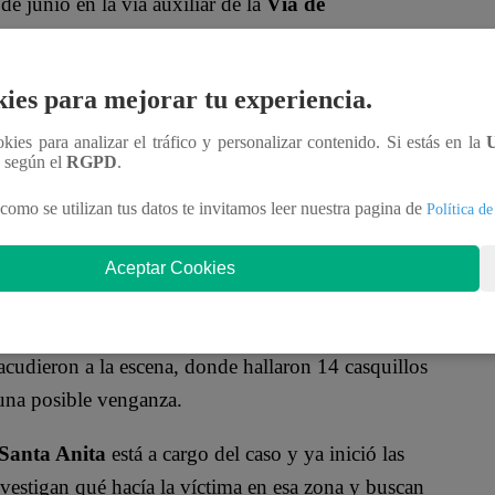
de junio en la vía auxiliar de la
Vía de
ctima fue identificada como Abrahan Leonardo
 vigente por el delito de
estafa
.
ies para mejorar tu experiencia.
a calle Los Cipreses, una zona industrial con
ookies para analizar el tráfico y personalizar contenido. Si estás en la
s contra Torres Silva y luego huyó corriendo hacia
n según el
RGPD
.
ros del lugar. Toda la secuencia fue captada por
como se utilizan tus datos te invitamos leer nuestra pagina de
Política de
Aceptar Cookies
a. Las imágenes muestran cómo vigilantes cierran
ductores se refugian detrás de sus vehículos.
 acudieron a la escena, donde hallaron 14 casquillos
 una posible venganza.
Santa Anita
está a cargo del caso y ya inició las
nvestigan qué hacía la víctima en esa zona y buscan