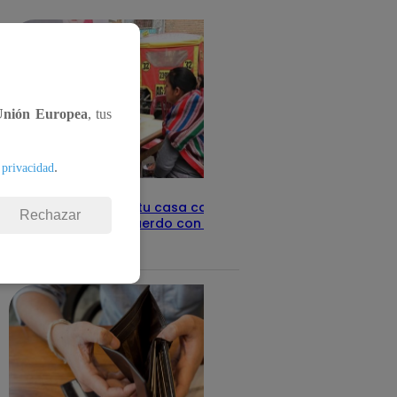
detalles
Unión Europea
, tus
.
 privacidad
Revisa con tu DNI si tu casa califica
Rechazar
como pobre, de acuerdo con el Sisfoh
Te ayudo
25 de mayo 2026