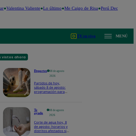
r
Valentina Valiente
Lo último
Me Caigo de Risa
Perú Decide 2026
TV en vivo
MENÚ
 vistos ahora
Deportes
08 de agosto
2026
Partidos de hoy,
sábado 8 de agosto:
programación para
ver fútbol EN VIVO
Te
08 de agosto
ayudo
2026
Corte de agua hoy, 8
de agosto: horarios y
distritos afectados sin
el servicio de Sedapal