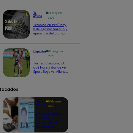
Te
08 de agosto
ayudo
2026
Temblor en Perú hoy,
8 de agosto: horario y
epicentro del último
sismo, según IGP
Deportes
08 de agosto
2026
Torneo Clausura: ¿A
qué hora y dónde ver
Sport Boys vs. Alianza
Lima por la fecha 4?
tacados
Te
26 de mayo
ayudo
2025
Revisa si tienes
deudas
consultando
con tu DNI:
aquí los