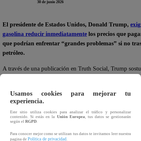
30 de junio 2026
El presidente de Estados Unidos, Donald Trump,
exig
gasolina reducir inmediatamente
los precios que paga
que podrían enfrentar “grandes problemas” si no trasla
petróleo.
A través de una publicación en Truth Social, Trump sostuv
dólares por barril y consideró que los actuales precios de
Por ello, planteó que el combustible debería acercarse a l
Usamos cookies para mejorar tu
experiencia.
Este sitio utiliza cookies para analizar el tráfico y personalizar
contenido. Si estás en la
Unión Europea
, tus datos se gestionarán
según el
RGPD
.
Para conocer mejor como se utilizan tus datos te invitamos leer nuestra
Política de privacidad
pagina de
.