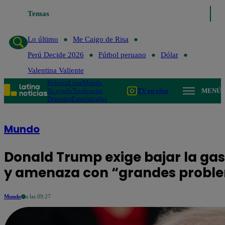
Temas
Lo último
Me Caigo de Risa
Perú Decide 2026
Fútbol p
Lo último
Me Caigo de Risa
Perú Decide 2026
Fútbol peruano
Dólar
Valentina Valiente
Política
Lima
Mundo
Te ayudo
Tendencias
TV en vivo
MENÚ
Deportes
Espectáculos
Mundo
Donald Trump exige bajar la gas
y amenaza con “grandes probl
Mundo
a las 09:27