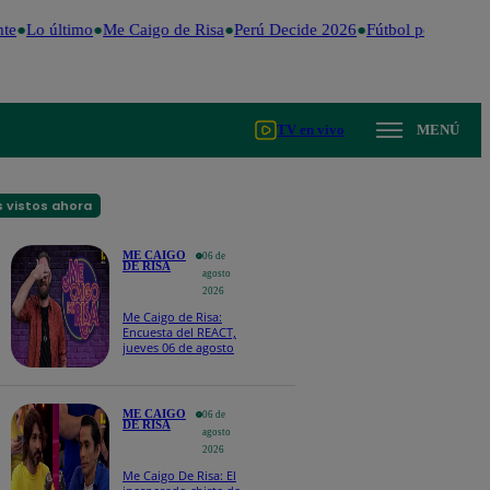
e
Lo último
Me Caigo de Risa
Perú Decide 2026
Fútbol peruano
Dó
TV en vivo
MENÚ
 vistos ahora
ME CAIGO
06 de
DE RISA
agosto
2026
Me Caigo de Risa:
Encuesta del REACT,
jueves 06 de agosto
ME CAIGO
06 de
DE RISA
agosto
2026
Me Caigo De Risa: El