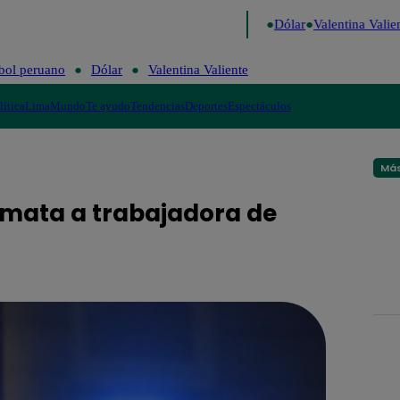
go de Risa
Perú Decide 2026
Fútbol peruano
Dólar
Valentina Valient
bol peruano
Dólar
Valentina Valiente
lítica
Lima
Mundo
Te ayudo
Tendencias
Deportes
Espectáculos
Más
 mata a trabajadora de