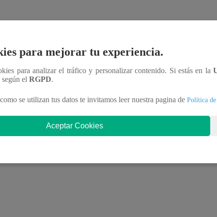
sus heridas. Como consecuencia de ello,
el
ies para mejorar tu experiencia.
ial, mientras que un agente
también resultó
ookies para analizar el tráfico y personalizar contenido. Si estás en la
n según el
RGPD
.
como se utilizan tus datos te invitamos leer nuestra pagina de
Política de
cron
lamentó el crimen en la red social X. “Mientras
ucación
perdió la vida
, víctima de un estallido de
Aceptar Cookies
de su hijo en Los Olivos | VIDEO