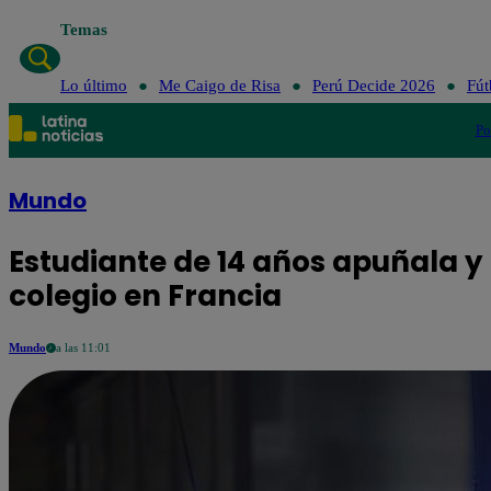
Temas
Lo último
Me Cai
Lo último
Me Caigo de Risa
Perú Decide 2026
Fút
Po
Mundo
Estudiante de 14 años apuñala y
colegio en Francia
Mundo
a las 11:01