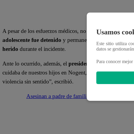
A pesar de los esfuerzos médicos, no logró sobrevivir a 
Usamos cook
adolescente fue detenido
y permanece bajo custodia polic
Este sitio utiliza c
herido
durante el incidente.
datos se gestionará
Para conocer mejor 
Ante lo ocurrido, además, el
presidente Emmanuel Ma
cuidaba de nuestros hijos en Nogent, una asistente de ed
violencia sin sentido”, escribió.
Asesinan a padre de familia frente al colegio 