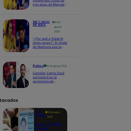
inesperado chiste de
tres actos de Manuel
Gold que hizo
explotar a todo el set
ME CAIGO
06 de
DE RISA
agosto
2026
"¿Por qué a Yiddá le
dicen tango?": El chiste
de Machuca que la
hizo reaccionar así en
Me caigo de risa
Política
06 de agosto 2026
Canciller Carlos Espá
participirá en la
ceremonia de
posesión presidencial
de Abelardo de la
Espriella en Colombia
tacados
Te
26 de mayo
ayudo
2025
Revisa si tienes
deudas