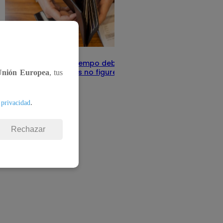
Infocorp: ¿Cuánto tiempo debe pasar
para que tus deudas no figuren en su
Unión Europea
, tus
sistema?
Te ayudo
11 de junio 2025
.
 privacidad
Rechazar