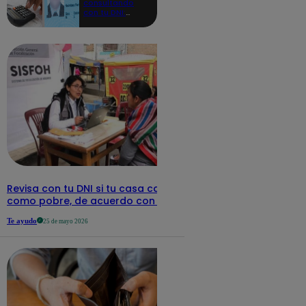
consultando
con tu DNI:
aquí los
detalles
Revisa con tu DNI si tu casa califica
como pobre, de acuerdo con el Sisfoh
Te ayudo
25 de mayo 2026