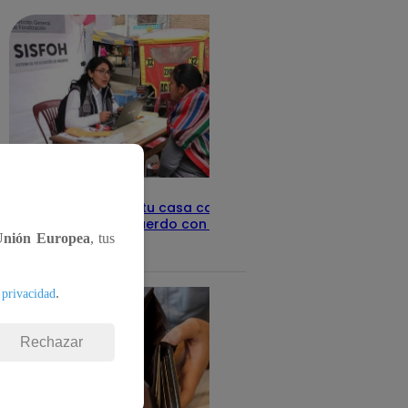
Revisa con tu DNI si tu casa califica
como pobre, de acuerdo con el Sisfoh
Unión Europea
, tus
Te ayudo
25 de mayo 2026
.
 privacidad
Rechazar