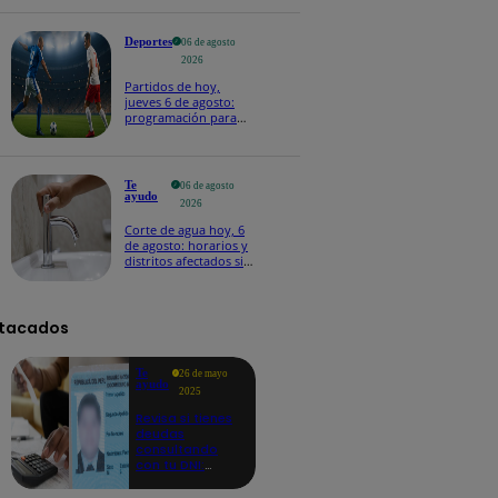
Deportes
06 de agosto
2026
Partidos de hoy,
jueves 6 de agosto:
programación para
ver fútbol EN VIVO
Te
06 de agosto
ayudo
2026
Corte de agua hoy, 6
de agosto: horarios y
distritos afectados sin
el servicio de Sedapal
tacados
Te
26 de mayo
ayudo
2025
Revisa si tienes
deudas
consultando
con tu DNI:
aquí los
detalles