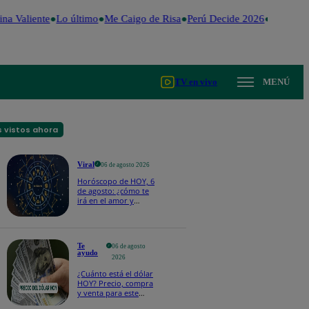
na Valiente
Lo último
Me Caigo de Risa
Perú Decide 2026
Fútbol pe
TV en vivo
MENÚ
 vistos ahora
Viral
06 de agosto 2026
Horóscopo de HOY, 6
de agosto: ¿cómo te
irá en el amor y
trabajo, según la IA?
Te
06 de agosto
ayudo
2026
¿Cuánto está el dólar
HOY? Precio, compra
y venta para este
jueves 6 de agosto