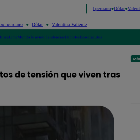
o
Me Caigo de Risa
Perú Decide 2026
Fútbol peruano
Dólar
Valenti
bol peruano
Dólar
Valentina Valiente
lítica
Lima
Mundo
Te ayudo
Tendencias
Deportes
Espectáculos
Más
os de tensión que viven tras