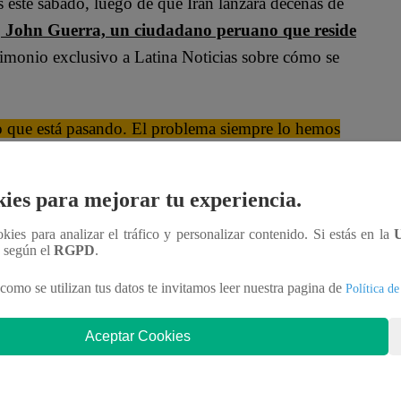
s este sábado, luego de que Irán lanzara decenas de
, John Guerra, un ciudadano peruano que reside
stimonio exclusivo a Latina Noticias sobre cómo se
lo que está pasando. El problema siempre lo hemos
a Irán”,
contó. Guerra, quien trabaja en un hospital,
 su centro de labores para preparar el sótano como
ies para mejorar tu experiencia.
ookies para analizar el tráfico y personalizar contenido. Si estás en la
n según el
RGPD
.
como se utilizan tus datos te invitamos leer nuestra pagina de
Política de
Aceptar Cookies