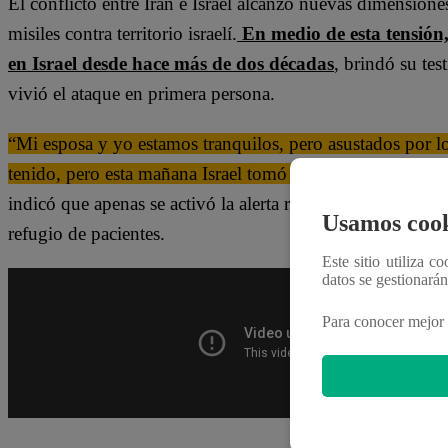
El conflicto entre Irán e Israel alcanzó nuevas dimensione
misiles contra territorio israelí.
En medio de esta tensión
en Israel desde hace más de dos décadas
, brindó su te
vivió el ataque en primera persona.
“Mi esposa y yo estamos tranquilos, pero asustados por 
tenido, pero esta mañana Israel tomó la decisión de atacar 
indicó que apenas se activó la alerta roja fue convocado a
Usamos cook
refugio de pacientes.
Este sitio utiliza c
datos se gestionará
Para conocer mejor 