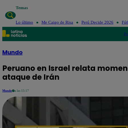
Temas
Lo últim
Lo último
Me Caigo de Risa
Perú Decide 2026
Fút
Po
Mundo
Peruano en Israel relata moment
ataque de Irán
Mundo
a las 15:17