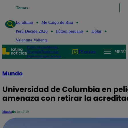
Temas
Lo último
Me Caigo de Risa
Perú Decide 2026
Fútbo
Lo último
Me Caigo de Risa
Perú Decide 2026
Fútbol peruano
Dólar
Valentina Valiente
Política
Lima
Mundo
Te ayudo
Tendencias
TV en vivo
MENÚ
Deportes
Espectáculos
Mundo
Universidad de Columbia en pel
amenaza con retirar la acredita
Mundo
a las 17:19