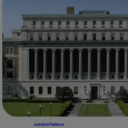
vsanchezc@latina.pe