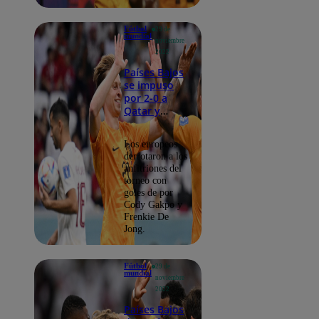
Fútbol
29 de
mundial
noviembre
2022
Países Bajos
se impuso
por 2-0 a
Qatar y
clasificó a
octavos de
Los europeos
final de la
derrotaron a los
copa del
anfitriones del
mundo
torneo con
goles de por
Cody Gakpo y
Frenkie De
Jong.
Fútbol
29 de
mundial
noviembre
2022
Países Bajos