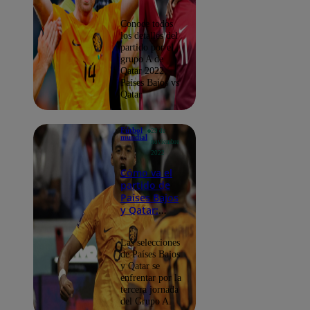
partido
Conoce todos
los detalles del
partido por el
grupo A de
Qatar 2022,
Países Bajos vs
Qatar
Fútbol
29 de
mundial
noviembre
2022
Cómo va el
partido de
Países Bajos
y Qatar:
conoce
quién va
Las selecciones
ganando
de Países Bajos
y Qatar se
enfrentar por la
tercera jornada
del Grupo A.