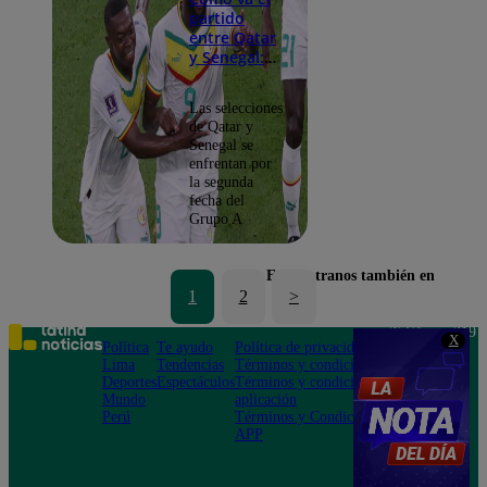
partido
entre Qatar
y Senegal:
conoce
quién va
Las selecciones
ganando
de Qatar y
Senegal se
enfrentan por
la segunda
fecha del
Grupo A
Encuéntranos también en
1
2
>
Teléfono: 219
X
Política
Te ayudo
Política de privacidad
1000
Lima
Tendencias
Términos y condiciones
Av. San
Deportes
Espectáculos
Términos y condiciones
Felipe 968
Mundo
aplicación
Jesús María
Perú
Términos y Condiciones
APP