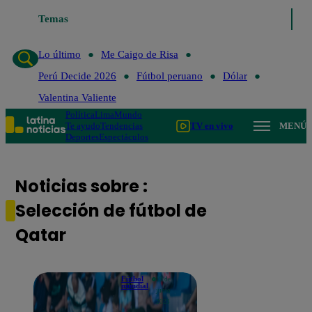
Temas
Lo último
Me Caigo de Risa
Perú Decide 2
Lo último
Me Caigo de Risa
Perú Decide 2026
Fútbol peruano
Dólar
Valentina Valiente
Política
Lima
Mundo
Te ayudo
Tendencias
TV en vivo
MENÚ
Deportes
Espectáculos
Noticias sobre :
Selección de fútbol de
Qatar
Fútbol
19 de
mundial
junio
2023