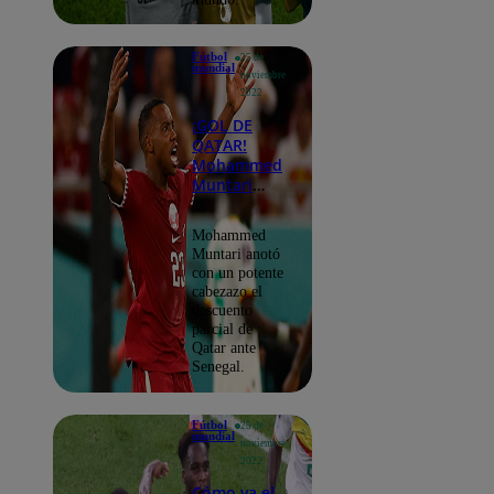
Fútbol
25 de
mundial
noviembre
2022
¡GOL DE
QATAR!
Mohammed
Muntari
marcó el
descuento
Mohammed
para los
Muntari anotó
locales
con un potente
cabezazo el
descuento
parcial de
Qatar ante
Senegal.
Fútbol
25 de
mundial
noviembre
2022
Cómo va el