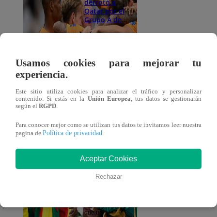
derrotó a
Qatar por el
Grupo A de
la copa del
mundo
Las selecciones
de Países Bajos
y Qatar se
Usamos cookies para mejorar tu
enfrentan por
experiencia.
el Grupo A de
la copa del
mundo.
Este sitio utiliza cookies para analizar el tráfico y personalizar
contenido. Si estás en la
Unión Europea
, tus datos se gestionarán
según el
RGPD
.
Fútbol
25 de
mundial
Para conocer mejor como se utilizan tus datos te invitamos leer nuestra
noviembre
Política de privacidad
pagina de
.
2022
Qatar vs
Senegal (1-
Aceptar Cookies
3): las 8
curiosidades
Rechazar
que nos dejó
este partido
¿Sabías que es
la primera vez
que un