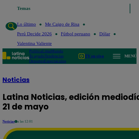
Temas
Lo último
Me Caigo d
Lo último
Me Caigo de Risa
Perú Decide 2026
Fútbol peruano
Dólar
Valentina Valiente
Política
Lima
Mundo
Te ayudo
Tendencias
TV en vivo
MENÚ
Deportes
Espectáculos
Noticias
Latina Noticias, edición mediodí
21 de mayo
Noticias
a las 12:01