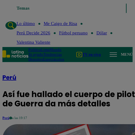
Temas
Lo último
Me Caigo de Risa
Perú De
Lo último
Me Caigo de Risa
Perú Decide 2026
Fútbol peruano
Dólar
Valentina Valiente
Política
Lima
Mundo
Te ayudo
Tendencias
TV en vivo
MENÚ
Deportes
Espectáculos
Perú
Así fue hallado el cuerpo de pil
de Guerra da más detalles
Perú
a las 19:17