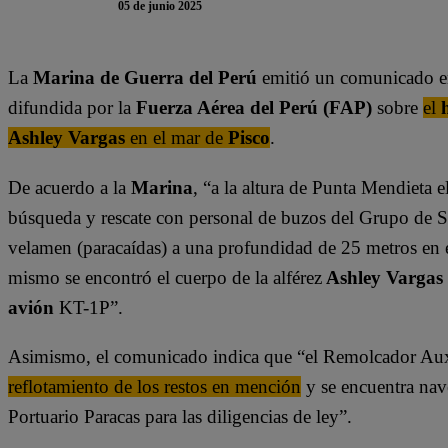
05 de junio 2025
La
Marina de Guerra del Perú
emitió un comunicado en
difundida por la
Fuerza Aérea del Perú (FAP)
sobre
el
Ashley Vargas
en el mar de
Pisco
.
De acuerdo a la
Marina
, “a la altura de Punta Mendieta 
búsqueda y rescate con personal de buzos del Grupo de 
velamen (paracaídas) a una profundidad de 25 metros en e
mismo se encontró el cuerpo de la alférez
Ashley Vargas
avión
KT-1P”.
Asimismo, el comunicado indica que “el Remolcador Aux
reflotamiento de los restos en mención
y se encuentra na
Portuario Paracas para las diligencias de ley”.