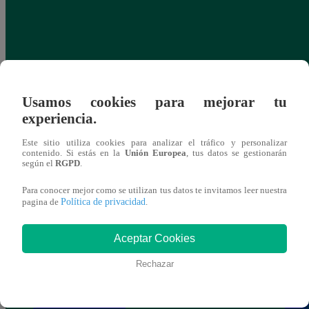
Usamos cookies para mejorar tu
experiencia.
Este sitio utiliza cookies para analizar el tráfico y personalizar
contenido. Si estás en la
Unión Europea
, tus datos se gestionarán
según el
RGPD
.
Para conocer mejor como se utilizan tus datos te invitamos leer nuestra
Política de privacidad
pagina de
.
Aceptar Cookies
Rechazar
Delincuentes escapan tras persecución
Extor
policial en Miraflores
cumpl