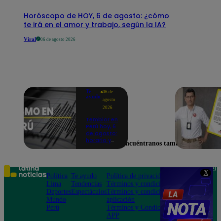
Horóscopo de HOY, 6 de agosto: ¿cómo
te irá en el amor y trabajo, según la IA?
Viral
06 de agosto 2026
Te
06 de
ayudo
agosto
2026
Temblor en
Perú hoy, 6
de agosto:
horario y
Encuéntranos también en
epicentro
del último
sismo,
según IGP
Teléfono: 219
X
Política
Te ayudo
Política de privacidad
1000
Lima
Tendencias
Términos y condiciones
Av. San
Deportes
Espectáculos
Términos y condiciones
Felipe 968
Mundo
aplicación
Jesús María
Perú
Términos y Condiciones
APP