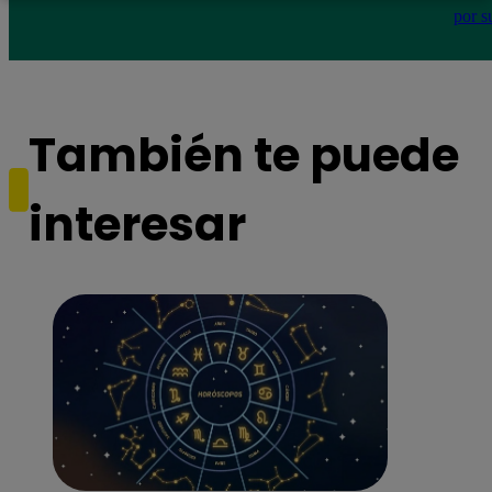
por s
También te puede
interesar