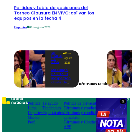
Partidos y tabla de posiciones del
Torneo Clausura EN VIVO: así van los
equipos en la fecha 4
Deportes
06 de agosto 2026
ME
06 de
CAIGO
agosto
DE
RISA
2026
Me Caigo
De Risa: El
inesperado
chiste de
Encuéntranos también en
tres actos
de Manuel
Gold que
hizo
Teléfono: 219
X
explotar a
Política
Te ayudo
Política de privacidad
1000
todo el set
Lima
Tendencias
Términos y condiciones
Av. San
Deportes
Espectáculos
Términos y condiciones
Felipe 968
Mundo
aplicación
Jesús María
Perú
Términos y Condiciones
APP