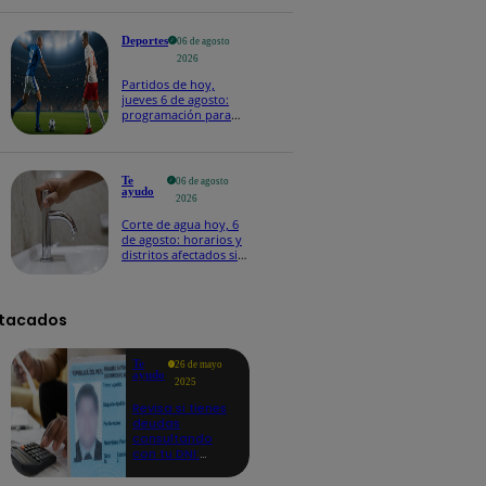
Deportes
06 de agosto
2026
Partidos de hoy,
jueves 6 de agosto:
programación para
ver fútbol EN VIVO
Te
06 de agosto
ayudo
2026
Corte de agua hoy, 6
de agosto: horarios y
distritos afectados sin
el servicio de Sedapal
tacados
Te
26 de mayo
ayudo
2025
Revisa si tienes
deudas
consultando
con tu DNI:
aquí los
detalles