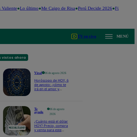
Valiente
Lo último
Me Caigo de Risa
Perú Decide 2026
Fútbol perua
TV en vivo
MENÚ
 vistos ahora
Viral
06 de agosto 2026
Horóscopo de HOY, 6
de agosto: ¿cómo te
irá en el amor y
trabajo, según la IA?
Te
06 de agosto
ayudo
2026
¿Cuánto está el dólar
HOY? Precio, compra
y venta para este
jueves 6 de agosto