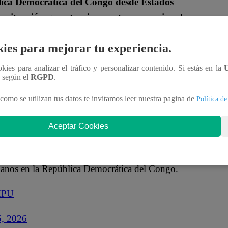
lica Democrática del Congo desde Estados
la situación que atraviesan estos connacionales
ies para mejorar tu experiencia.
e los siete peruanos que fueron trasladados hacia la
ookies para analizar el tráfico y personalizar contenido. Si estás en la
stionar su asilo y refugio en Estados Unidos
han
n según el
RGPD
.
como se utilizan tus datos te invitamos leer nuestra pagina de
Política de
espondientes a fin de emitir y hacer llegar un
Aceptar Cookies
os connacionales del Congo y su arribo al Perú”,
anos en la República Democrática del Congo.
pHPU
5, 2026