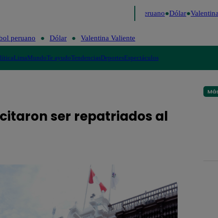
Me Caigo de Risa
Perú Decide 2026
Fútbol peruano
Dólar
Valentina 
bol peruano
Dólar
Valentina Valiente
lítica
Lima
Mundo
Te ayudo
Tendencias
Deportes
Espectáculos
Más
citaron ser repatriados al