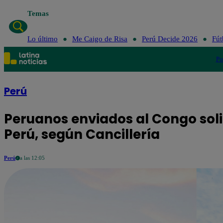
Temas
Lo último
Lo último
Me Caigo de Risa
Perú Decide 2026
Fút
Po
Perú
Peruanos enviados al Congo soli
Perú, según Cancillería
Perú
a las 12:05