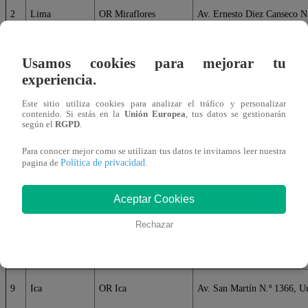
2
Lima
OR Miraflores
Av. Ernesto Diez Canseco N
3
Lima
OR San Borja
Av. San Luis N.º 1673
Usamos cookies para mejorar tu
experiencia.
4
Lima
OR Chosica
Jirón Chucuito N.º 248
Este sitio utiliza cookies para analizar el tráfico y personalizar
contenido. Si estás en la
Unión Europea
, tus datos se gestionarán
según el
RGPD
.
5
Lima
OR Cercado de Lima
Av. Nicolás de Piérola 545
Para conocer mejor como se utilizan tus datos te invitamos leer nuestra
Política de privacidad
pagina de
.
6
Piura
OR Piura
Calle Libertad N.º 568
Aceptar Cookies
7
Loreto
OR Iquitos
Jirón Próspero N.º 201
Rechazar
8
Ayacucho
OR Huamanga
Jirón San Martín N.º 473
9
Ica
OR Ica
Av. San Martín N.º 1366, Ur