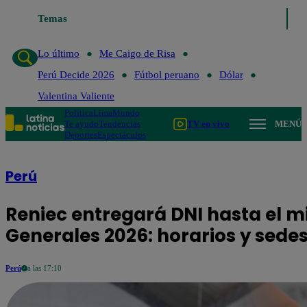
Temas
Lo último
Me Caigo de Ri
Lo último
Me Caigo de Risa
Perú Decide 2026
Fútbol peruano
Dólar
Valentina Valiente
Política
Lima
Mundo
Te ayudo
Tendencias
TV en vivo
MENÚ
Deportes
Espectáculos
Perú
Reniec entregará DNI hasta el m
Generales 2026: horarios y sede
Perú
a las 17:10