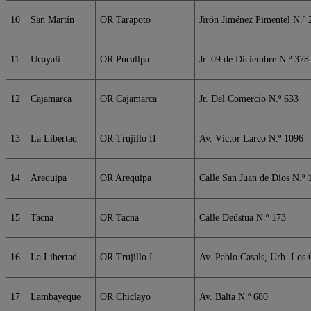
10
San Martín
OR Tarapoto
Jirón Jiménez Pimentel N.º 
11
Ucayali
OR Pucallpa
Jr. 09 de Diciembre N.º 378
12
Cajamarca
OR Cajamarca
Jr. Del Comercio N.º 633
13
La Libertad
OR Trujillo II
Av. Víctor Larco N.º 1096
14
Arequipa
OR Arequipa
Calle San Juan de Dios N.º 
15
Tacna
OR Tacna
Calle Deústua N.º 173
16
La Libertad
OR Trujillo I
Av. Pablo Casals, Urb. Los 
17
Lambayeque
OR Chiclayo
Av. Balta N.º 680