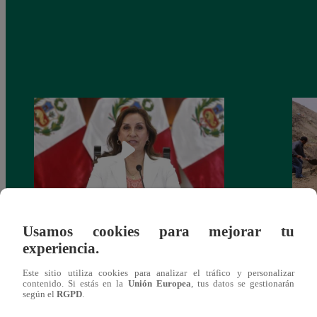
Usamos cookies para mejorar tu
Congreso: proponen que el aumento del
Las c
experiencia.
salario presidencial se aplique desde 2026
Energ
Este sitio utiliza cookies para analizar el tráfico y personalizar
contenido. Si estás en la
Unión Europea
, tus datos se gestionarán
según el
RGPD
.