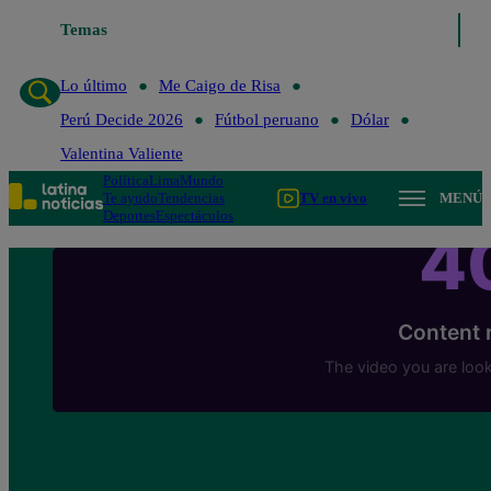
Temas
Lo último
Me Caigo de Risa
Perú Decide 2026
Lo último
Me Caigo de Risa
Perú Decide 2026
Fútbol peruano
Dólar
Valentina Valiente
Política
Lima
Mundo
Te ayudo
Tendencias
TV en vivo
MENÚ
Deportes
Espectáculos