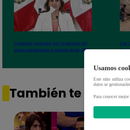
Congreso: proponen que el aumento del
Las c
salario presidencial se aplique desde 2026
Energ
Usamos cook
Este sitio utiliza c
datos se gestionará
También te puede i
Para conocer mejor 