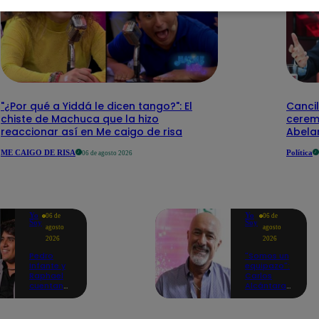
"¿Por qué a Yiddá le dicen tango?": El
Cancil
chiste de Machuca que la hizo
cerem
reaccionar así en Me caigo de risa
Abelar
ME CAIGO DE RISA
Política
06 de agosto 2026
Yo
Yo
06 de
06 de
Soy
Soy
agosto
agosto
2026
2026
Pedro
"Somos un
Infante y
equipazo":
Raphael
Carlos
cuentan
Alcántara
cómo Yo
adelanta
Soy les
lo que se
cambió la
viene en la