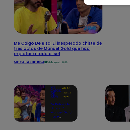
Me Caigo De Risa: El inesperado chiste de
tres actos de Manuel Gold que hizo
explotar a todo el set
ME CAIGO DE RISA
06 de agosto 2026
ME
06 de
CAIGO
agosto
DE
RISA
2026
"A Peláez le
dicen...":
Manuel Gold
hace
explotar de
risa a Julio
Díaz antes