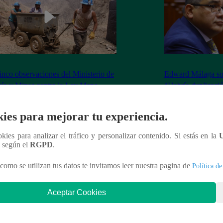
inco observaciones del Ministerio de
Edward Málaga so
ía y Minas contra la Ley Mape
“Habría duplicació
Premier o la Presi
ies para mejorar tu experiencia.
ookies para analizar el tráfico y personalizar contenido. Si estás en la
n según el
RGPD
.
nteresar
como se utilizan tus datos te invitamos leer nuestra pagina de
Política de
Aceptar Cookies