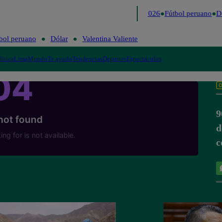
Lo último
Me Caigo de Risa
Perú Decide 2026
Fútbol peruano
Dó
bol peruano
Dólar
Valentina Valiente
lítica
Lima
Mundo
Te ayudo
Tendencias
Deportes
Espectáculos
9
d
c