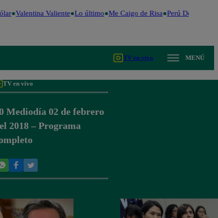
lar
Valentina Valiente
Lo último
Me Caigo de Risa
Perú Decide 202
TV en vivo
MENÚ
TV en vivo
0 Mediodía 02 de febrero
el 2018 – Programa
ompleto