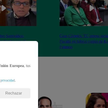
bre Santiváñez:
Caso Cócteles: TC ordena inclu
n de roles con el
Fiscalía en hábeas corpus de K
denta”
Fujimori
Unión Europea
, tus
.
 privacidad
Rechazar