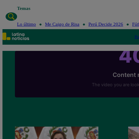
Temas
Lo último
Me Caigo de Risa
Perú Decide 2026
Fút
Po