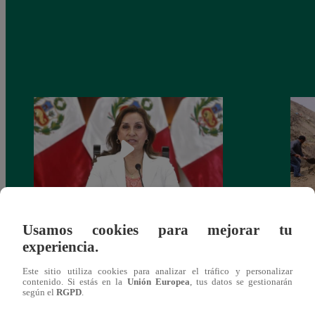
Usamos cookies para mejorar tu
Congreso: proponen que el aumento del
Las c
experiencia.
salario presidencial se aplique desde 2026
Energ
Este sitio utiliza cookies para analizar el tráfico y personalizar
contenido. Si estás en la
Unión Europea
, tus datos se gestionarán
según el
RGPD
.