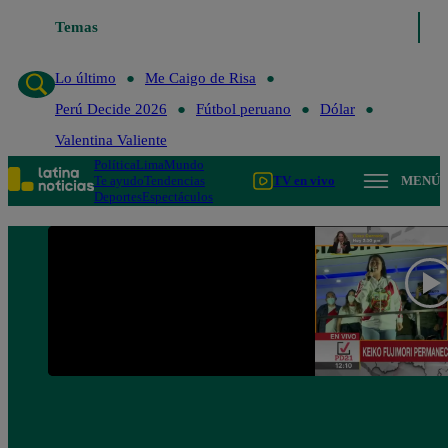
Temas
Lo último
Me Caigo de Ri
Lo último
Me Caigo de Risa
Perú Decide 2026
Fútbol peruano
Dólar
Valentina Valiente
Política
Lima
Mundo
Te ayudo
Tendencias
TV en vivo
MENÚ
Deportes
Espectáculos