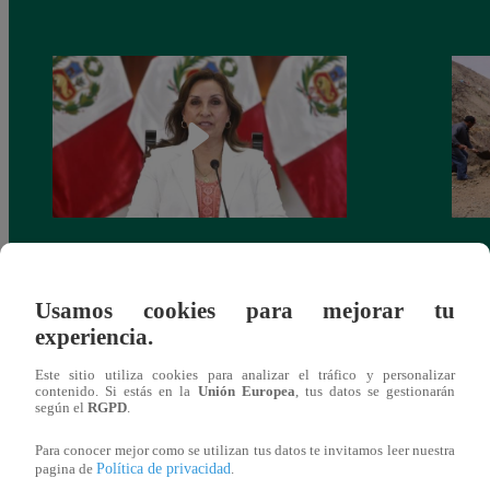
Congreso: proponen que el aumento del
Las c
salario presidencial se aplique desde 2026
Energ
Usamos cookies para mejorar tu
experiencia.
Este sitio utiliza cookies para analizar el tráfico y personalizar
contenido. Si estás en la
Unión Europea
, tus datos se gestionarán
según el
RGPD
.
También te puede
Para conocer mejor como se utilizan tus datos te invitamos leer nuestra
Política de privacidad
pagina de
.