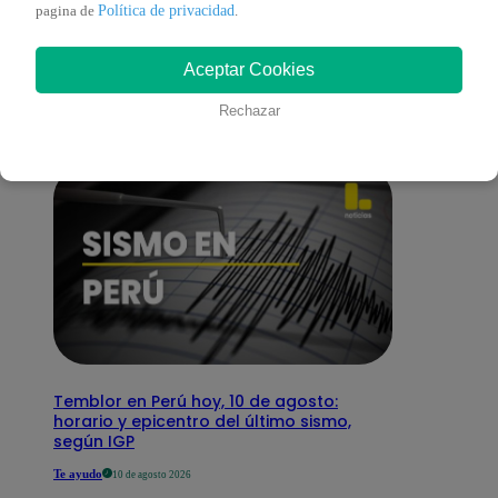
También te puede
Política de privacidad
pagina de
.
Aceptar Cookies
interesar
Rechazar
Temblor en Perú hoy, 10 de agosto:
horario y epicentro del último sismo,
según IGP
Te ayudo
10 de agosto 2026