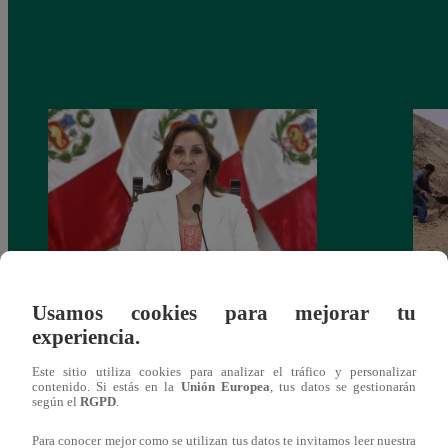
Congreso: proponen que el aumento del
Las c
Usamos cookies para mejorar tu
salario presidencial se aplique desde 2026
Energ
experiencia.
Este sitio utiliza cookies para analizar el tráfico y personalizar
contenido. Si estás en la
Unión Europea
, tus datos se gestionarán
según el
RGPD
.
Para conocer mejor como se utilizan tus datos te invitamos leer nuestra