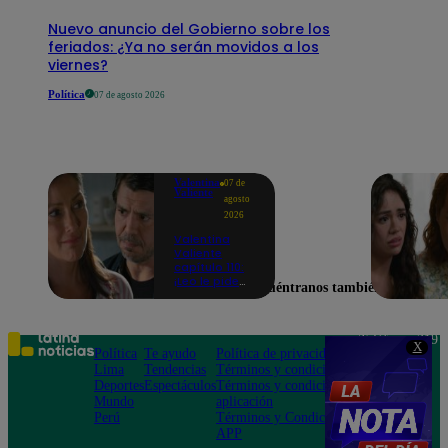
Nuevo anuncio del Gobierno sobre los
feriados: ¿Ya no serán movidos a los
viernes?
Política
07 de agosto 2026
Valentina
07 de
Valiente
agosto
2026
Valentina
Valiente
capítulo 110:
¡Leo le pide
Encuéntranos también en
perdón a Elsa
por haberla
dejado sola
durante
Teléfono: 219
X
tantos años!
Política
Te ayudo
Política de privacidad
1000
Lima
Tendencias
Términos y condiciones
Av. San
Deportes
Espectáculos
Términos y condiciones
Felipe 968
Mundo
aplicación
Jesús María
Perú
Términos y Condiciones
APP