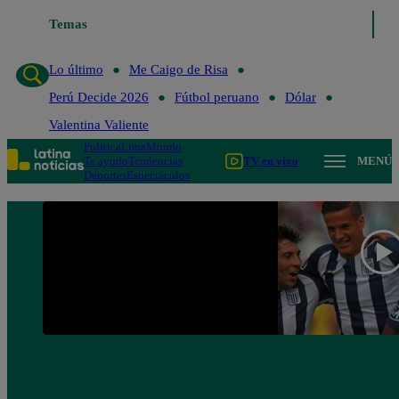
Temas
Lo último
Me Caigo de Risa
Perú Decide 20
Lo último
Me Caigo de Risa
Perú Decide 2026
Fútbol peruano
Dólar
Valentina Valiente
Política
Lima
Mundo
Te ayudo
Tendencias
TV en vivo
MENÚ
Deportes
Espectáculos