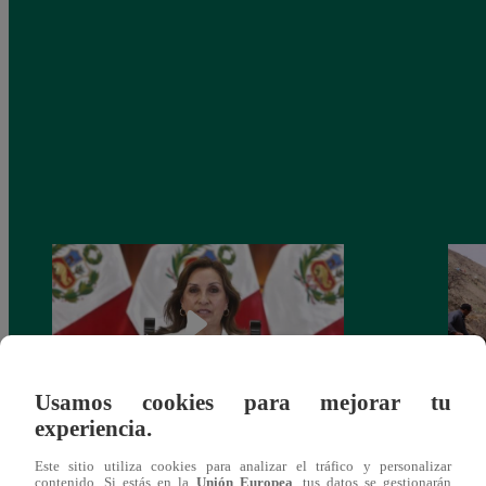
Usamos cookies para mejorar tu
experiencia.
Congreso: proponen que el aumento del
Las c
Este sitio utiliza cookies para analizar el tráfico y personalizar
salario presidencial se aplique desde 2026
Energ
contenido. Si estás en la
Unión Europea
, tus datos se gestionarán