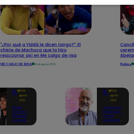
"¿Por qué a Yiddá le dicen tango?": El
Cancil
chiste de Machuca que la hizo
cerem
reaccionar así en Me caigo de risa
Abelar
ME CAIGO DE RISA
Política
06 de agosto 2026
Yo
Yo
06 de
06 de
Soy
Soy
agosto
agosto
2026
2026
Pedro
"Somos un
Infante y
equipazo":
Raphael
Carlos
cuentan
Alcántara
cómo Yo
adelanta
Soy les
lo que se
cambió la
viene en la