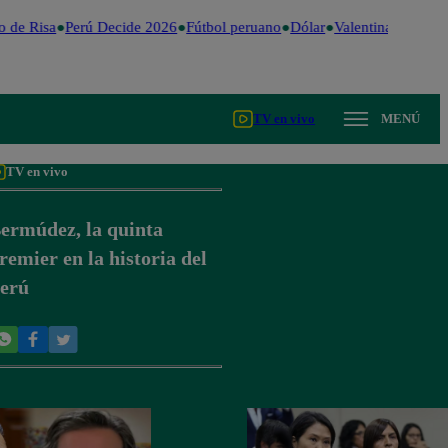
 de Risa
Perú Decide 2026
Fútbol peruano
Dólar
Valentina Valiente
TV en vivo
MENÚ
TV en vivo
ermúdez, la quinta
remier en la historia del
erú