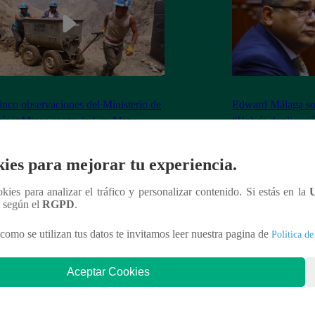
inco observaciones del Ministerio de
Edward Málaga so
ía y Minas contra la Ley Mape
“Habría duplicació
Premier o la Presi
ies para mejorar tu experiencia.
ookies para analizar el tráfico y personalizar contenido. Si estás en la
n según el
RGPD
.
nteresar
como se utilizan tus datos te invitamos leer nuestra pagina de
Política de
Aceptar Cookies