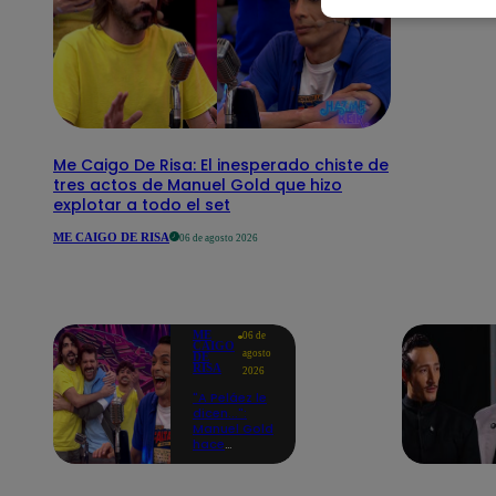
Me Caigo De Risa: El inesperado chiste de
tres actos de Manuel Gold que hizo
explotar a todo el set
ME CAIGO DE RISA
06 de agosto 2026
ME
06 de
CAIGO
agosto
DE
RISA
2026
"A Peláez le
dicen...":
Manuel Gold
hace
explotar de
risa a Julio
Díaz antes