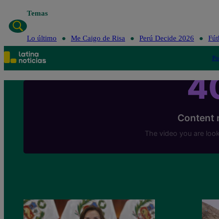
Temas
Lo último
Me Caigo de Risa
Perú Decid
Lo último
Me Caigo de Risa
Perú Decide 2026
Fút
Po