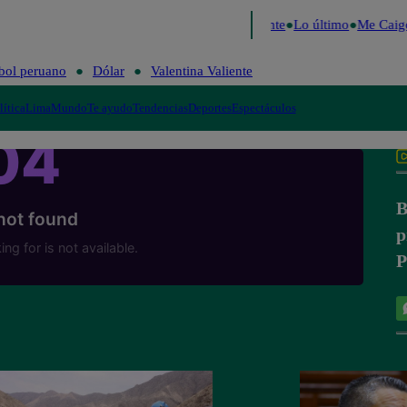
e 2026
Fútbol peruano
Dólar
Valentina Valiente
Lo último
Me Caigo
bol peruano
Dólar
Valentina Valiente
lítica
Lima
Mundo
Te ayudo
Tendencias
Deportes
Espectáculos
B
p
P