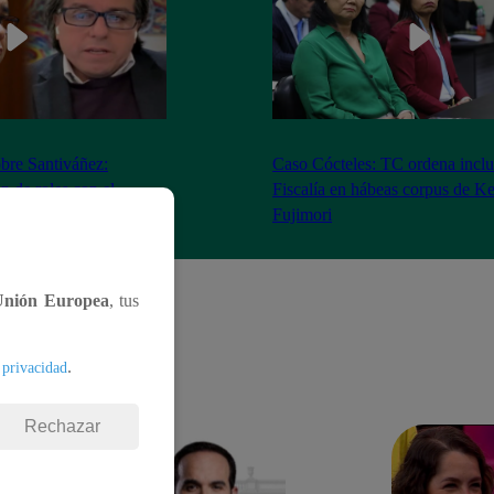
bre Santiváñez:
Caso Cócteles: TC ordena inclu
n de roles con el
Fiscalía en hábeas corpus de K
denta”
Fujimori
Unión Europea
, tus
.
 privacidad
Rechazar