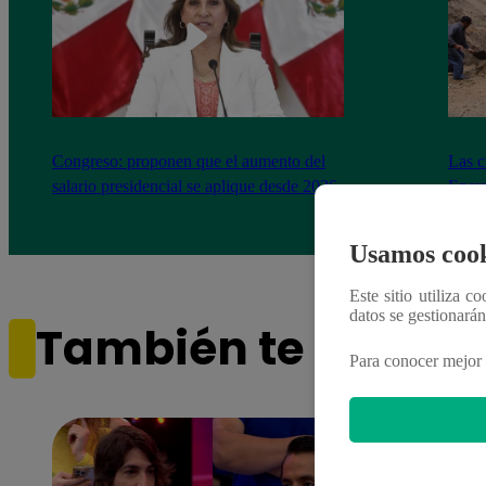
Congreso: proponen que el aumento del
Las c
salario presidencial se aplique desde 2026
Energ
Usamos cook
Este sitio utiliza c
datos se gestionará
También te puede i
Para conocer mejor 