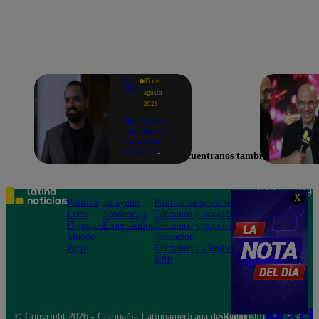
Yo
07 de
Soy
agosto
2026
"En Latina
me siento
como en
casa, lo
Encuéntranos también en
extrañaba":
Franco
Cabrera
emocionado
Teléfono: 219
X
por estreno
Política
Te ayudo
Política de privacidad
1000
de Yo Soy
Lima
Tendencias
Términos y condiciones
Av. San
2026
Deportes
Espectáculos
Términos y condiciones
Felipe 968
Mundo
aplicación
Jesús María
Perú
Términos y Condiciones
APP
© Copyright 2026 - Compañía Latinoamericana de Radio Difusión S.A.
Síguenos