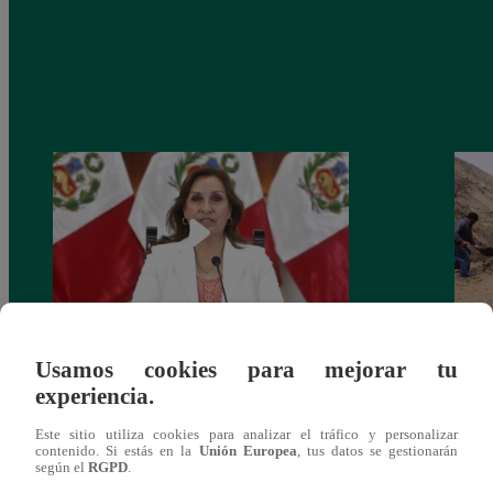
Congreso: proponen que el aumento del
Las c
Usamos cookies para mejorar tu
salario presidencial se aplique desde 2026
Energ
experiencia.
Este sitio utiliza cookies para analizar el tráfico y personalizar
contenido. Si estás en la
Unión Europea
, tus datos se gestionarán
según el
RGPD
.