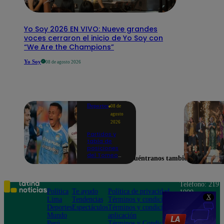
Yo Soy 2026 EN VIVO: Nueve grandes
voces cerraron el inicio de Yo Soy con
“We Are the Champions”
Yo Soy
08 de agosto 2026
Deportes
08 de
agosto
2026
Partidos y
tabla de
posiciones
del Torneo
Encuéntranos también en
Clausura EN
VIVO: así van
los equipos
en la fecha 4
Teléfono: 219
Política
Te ayudo
Política de privacidad
1000
X
Lima
Tendencias
Términos y condiciones
Av. San
Deportes
Espectáculos
Términos y condiciones
Felipe 968
Mundo
aplicación
Jesús María
Perú
Términos y Condiciones