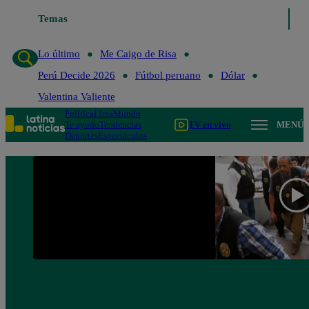
Temas
Lo último
Me Caigo de Ris
Lo último
Me Caigo de Risa
Perú Decide 2026
Fútbol peruano
Dólar
Valentina Valiente
Política
Lima
Mundo
Te ayudo
Tendencias
TV en vivo
MENÚ
Deportes
Espectáculos