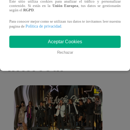
Este sitio utiliza cookies para analizar el tráfico y personalizar
salario presidencial se aplique desde 2026
Energ
contenido. Si estás en la
Unión Europea
, tus datos se gestionarán
según el
RGPD
.
Para conocer mejor como se utilizan tus datos te invitamos leer nuestra
Política de privacidad
pagina de
.
Aceptar Cookies
También te puede
Rechazar
interesar