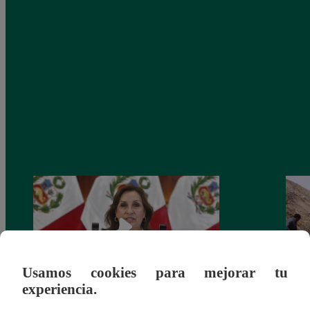
Usamos cookies para mejorar tu
experiencia.
Congreso: proponen que el aumento del
Las c