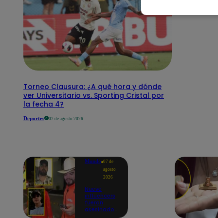
Torneo Clausura: ¿A qué hora y dónde
ver Universitario vs. Sporting Cristal por
la fecha 4?
Deportes
07 de agosto 2026
Mundo
07 de
agosto
2026
Nueve
influencers
fueron
asesinados
por la