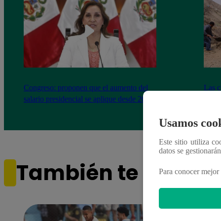
Congreso: proponen que el aumento del
Las c
salario presidencial se aplique desde 2026
Energ
Usamos cook
Este sitio utiliza c
datos se gestionará
También te puede i
Para conocer mejor 