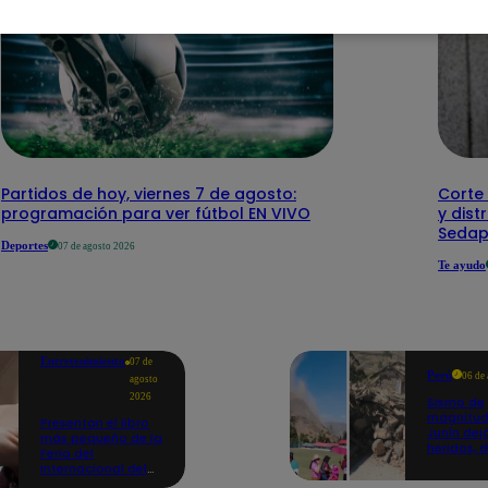
Partidos de hoy, viernes 7 de agosto:
Corte 
programación para ver fútbol EN VIVO
y dist
Sedap
Deportes
07 de agosto 2026
Te ayudo
Entretenimiento
07 de
Perú
06 de
agosto
2026
Sismo de
magnitud
Presentan el libro
Junín dej
más pequeño de la
heridos, 
Feria del
hogares 
Internacional del
propició
Libro de Lima: mide