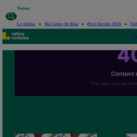
Temas
Lo último
Me
Lo último
Me Caigo de Risa
Perú Decide 2026
Fút
Po