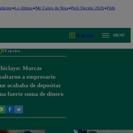
liente
Lo último
Me Caigo de Risa
Perú Decide 2026
Fútbol peruan
TV en vivo
MENÚ
TV en vivo
hiclayo: Marcas
saltaron a empresario
ue acababa de depositar
na fuerte suma de dinero