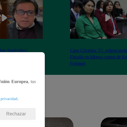
bre Santiváñez:
Caso Cócteles: TC ordena inclu
n de roles con el
Fiscalía en hábeas corpus de K
denta”
Fujimori
Unión Europea
, tus
.
 privacidad
Rechazar