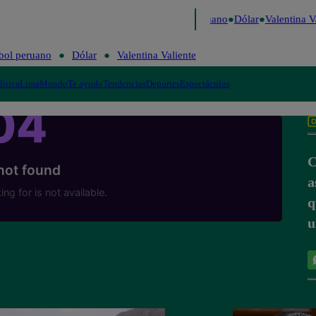
 Caigo de Risa
Perú Decide 2026
Fútbol peruano
Dólar
Valentina Va
bol peruano
Dólar
Valentina Valiente
lítica
Lima
Mundo
Te ayudo
Tendencias
Deportes
Espectáculos
C
a
q
u