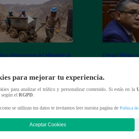
inco observaciones del Ministerio de
Edward Málaga so
ía y Minas contra la Ley Mape
“Habría duplicació
Premier o la Presi
ies para mejorar tu experiencia.
ookies para analizar el tráfico y personalizar contenido. Si estás en la
n según el
RGPD
.
nteresar
como se utilizan tus datos te invitamos leer nuestra pagina de
Política de
Aceptar Cookies