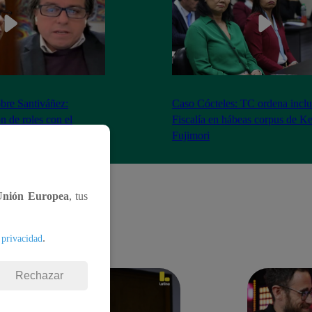
bre Santiváñez:
Caso Cócteles: TC ordena inclu
n de roles con el
Fiscalía en hábeas corpus de K
denta”
Fujimori
Unión Europea
, tus
.
 privacidad
Rechazar