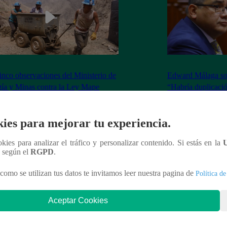
inco observaciones del Ministerio de
Edward Málaga so
ía y Minas contra la Ley Mape
“Habría duplicació
Premier o la Presi
ies para mejorar tu experiencia.
ookies para analizar el tráfico y personalizar contenido. Si estás en la
n según el
RGPD
.
nteresar
como se utilizan tus datos te invitamos leer nuestra pagina de
Política de
Aceptar Cookies