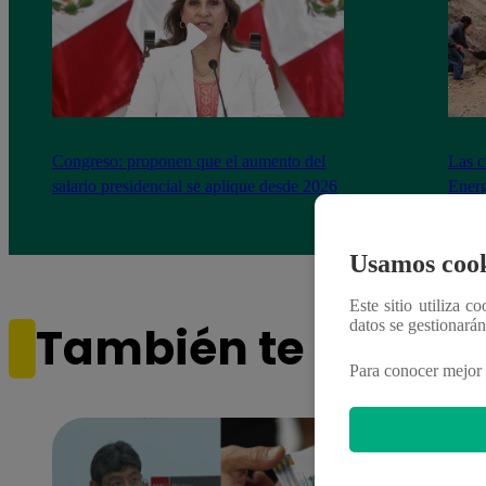
Congreso: proponen que el aumento del
Las c
salario presidencial se aplique desde 2026
Energ
Usamos cook
Este sitio utiliza c
datos se gestionará
También te puede i
Para conocer mejor 