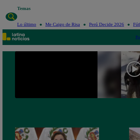
Temas
Lo último
Me Caigo de Risa
Perú Decide 2026
Fút
Po