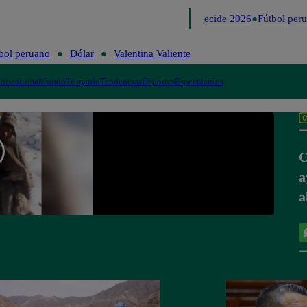
Lo último
Me Caigo de Risa
Perú Decide 2026
Fútbol peru
bol peruano
Dólar
Valentina Valiente
lítica
Lima
Mundo
Te ayudo
Tendencias
Deportes
Espectáculos
C
a
a