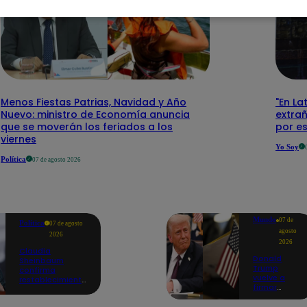
Menos Fiestas Patrias, Navidad y Año
"En La
Nuevo: ministro de Economía anuncia
extra
que se moverán los feriados a los
por e
viernes
Yo Soy
Política
07 de agosto 2026
Mundo
07 de
Política
07 de agosto
agosto
2026
2026
Claudia
Donald
Sheinbaum
Trump
confirma
vuelve a
restablecimiento
firmar
de las
decretos
reacciones con
para limitar