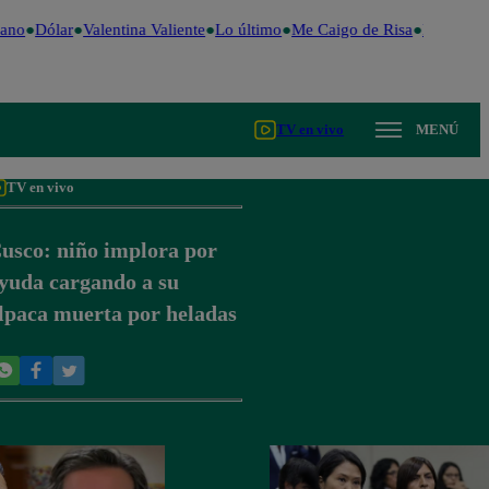
ano
Dólar
Valentina Valiente
Lo último
Me Caigo de Risa
Perú Deci
TV en vivo
MENÚ
TV en vivo
usco: niño implora por
yuda cargando a su
lpaca muerta por heladas