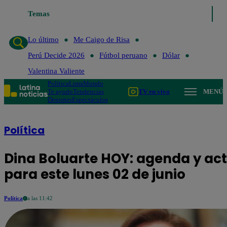
Lo último
Temas
Me Caigo de Risa
Perú Decide 2026
Fútbol peruano
Dóla
Lo último
Me Caigo de Risa
Perú Decide 2026
Fútbol peruano
Dólar
Valentina Valiente
Política
Lima
Mundo
Te ayudo
Tendencias
TV en vivo
MENÚ
Deportes
Espectáculos
Política
Dina Boluarte HOY: agenda y act
para este lunes 02 de junio
Política
a las 11:42