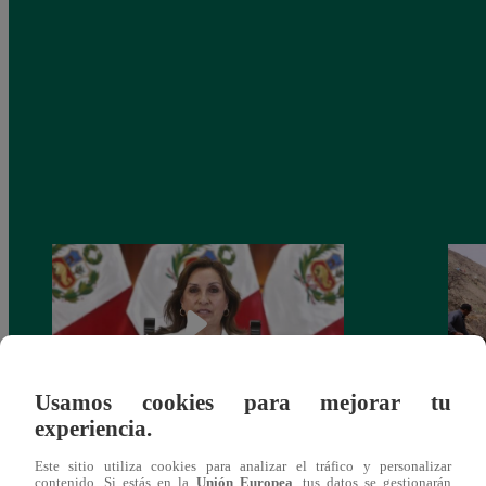
Usamos cookies para mejorar tu
experiencia.
Congreso: proponen que el aumento del
Las c
Este sitio utiliza cookies para analizar el tráfico y personalizar
salario presidencial se aplique desde 2026
Energ
contenido. Si estás en la
Unión Europea
, tus datos se gestionarán