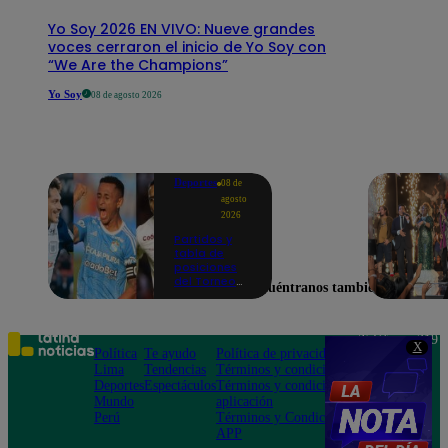
Yo Soy 2026 EN VIVO: Nueve grandes
voces cerraron el inicio de Yo Soy con
“We Are the Champions”
Yo Soy
08 de agosto 2026
Deportes
08 de
agosto
2026
Partidos y
tabla de
posiciones
del Torneo
Encuéntranos también en
Clausura EN
VIVO: así van
los equipos
en la fecha 4
Teléfono: 219
X
Política
Te ayudo
Política de privacidad
1000
Lima
Tendencias
Términos y condiciones
Av. San
Deportes
Espectáculos
Términos y condiciones
Felipe 968
Mundo
aplicación
Jesús María
Perú
Términos y Condiciones
APP