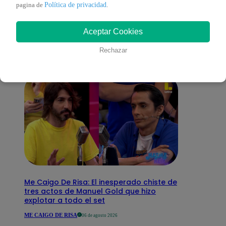
También te puede
Política de privacidad
pagina de
.
Aceptar Cookies
interesar
Rechazar
Me Caigo De Risa: El inesperado chiste de
tres actos de Manuel Gold que hizo
explotar a todo el set
ME CAIGO DE RISA
06 de agosto 2026