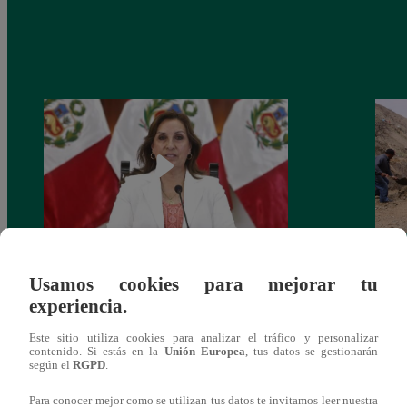
Congreso: proponen que el aumento del
Las c
Usamos cookies para mejorar tu
salario presidencial se aplique desde 2026
Energ
experiencia.
Este sitio utiliza cookies para analizar el tráfico y personalizar
contenido. Si estás en la
Unión Europea
, tus datos se gestionarán
según el
RGPD
.
Para conocer mejor como se utilizan tus datos te invitamos leer nuestra