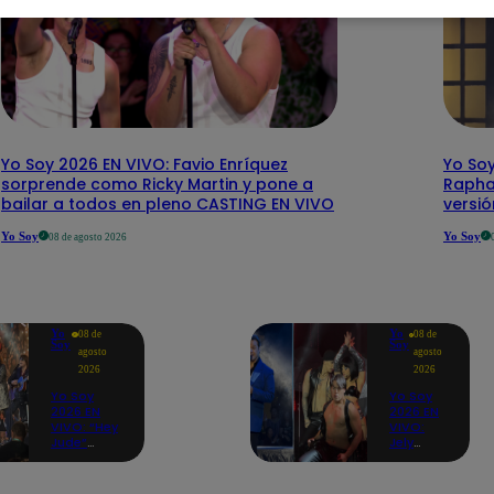
Yo Soy 2026 EN VIVO: Favio Enríquez
Yo Soy
sorprende como Ricky Martin y pone a
Rapha
bailar a todos en pleno CASTING EN VIVO
versi
Yo Soy
Yo Soy
08 de agosto 2026
Yo
Yo
08 de
08 de
Soy
Soy
agosto
agosto
2026
2026
Yo Soy
Yo Soy
2026 EN
2026 EN
VIVO: “Hey
VIVO:
Jude”
Jely
reúne a
Reátegui
Paul
se une a
McCartney,
Nino