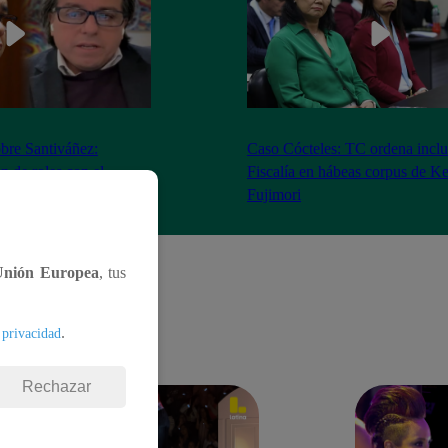
bre Santiváñez:
Caso Cócteles: TC ordena inclu
n de roles con el
Fiscalía en hábeas corpus de K
denta”
Fujimori
Unión Europea
, tus
.
 privacidad
Rechazar