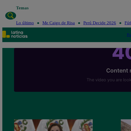
Temas
Lo último
Me Caigo de Risa
Perú Decide 2026
Fút
Po