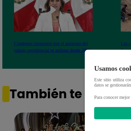
Congreso: proponen que el aumento del
Las c
salario presidencial se aplique desde 2026
Energ
Usamos cook
Este sitio utiliza c
datos se gestionará
También te puede i
Para conocer mejor 