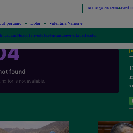
Lo último
Me Caigo de Risa
Perú D
bol peruano
Dólar
Valentina Valiente
lítica
Lima
Mundo
Te ayudo
Tendencias
Deportes
Espectáculos
E
m
c