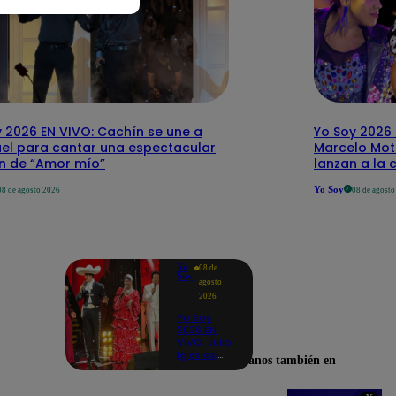
 2026 EN VIVO: Cachín se une a
Yo Soy 2026 
el para cantar una espectacular
Marcelo Mott
ón de “Amor mío”
lanzan a la 
Yo Soy
08 de agosto 2026
08 de agost
Yo
08 de
Soy
agosto
2026
Yo Soy
2026 EN
VIVO: Julio
Iglesias,
Encuéntranos también en
José José,
Celia Cruz
y más