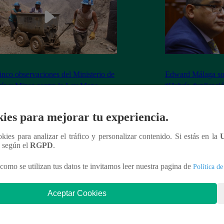
inco observaciones del Ministerio de
Edward Málaga so
ía y Minas contra la Ley Mape
“Habría duplicació
Premier o la Presi
ies para mejorar tu experiencia.
ookies para analizar el tráfico y personalizar contenido. Si estás en la
n según el
RGPD
.
nteresar
como se utilizan tus datos te invitamos leer nuestra pagina de
Política de
Aceptar Cookies