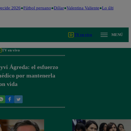
ecide 2026
Fútbol peruano
Dólar
Valentina Valiente
Lo último
Me Ca
TV en vivo
MENÚ
TV en vivo
yvi Ágreda: el esfuerzo
édico por mantenerla
on vida