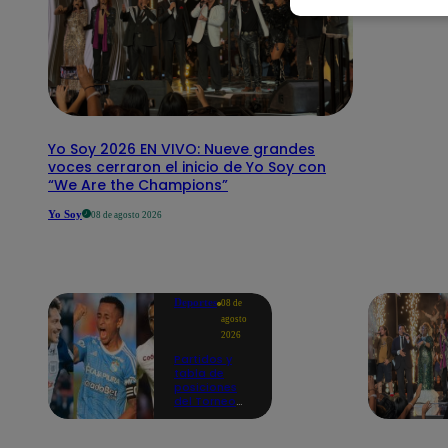
Yo Soy 2026 EN VIVO: Nueve grandes
voces cerraron el inicio de Yo Soy con
“We Are the Champions”
Yo Soy
08 de agosto 2026
Deportes
08 de
agosto
2026
Partidos y
tabla de
posiciones
del Torneo
Clausura EN
VIVO: así van
los equipos