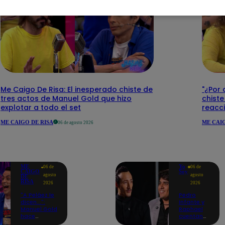
Me Caigo De Risa: El inesperado chiste de
"¿Por 
tres actos de Manuel Gold que hizo
chiste
explotar a todo el set
reacci
ME CAIGO DE RISA
ME CAIG
06 de agosto 2026
ME
Yo
06 de
06 de
CAIGO
Soy
agosto
agosto
DE
RISA
2026
2026
"A Peláez le
Pedro
dicen...":
Infante y
Manuel Gold
Raphael
hace
cuentan
explotar de
cómo Yo