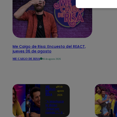
Me Caigo de Risa: Encuesta del REACT,
jueves 06 de agosto
ME CAIGO DE RISA
06 de agosto 2026
ME
06 de
CAIGO
agosto
DE
RISA
2026
"A Machuca
le dicen
'Árbol sin
ramas'...": El
chiste de