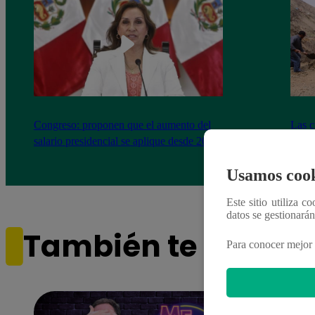
Congreso: proponen que el aumento del
Las c
salario presidencial se aplique desde 2026
Energ
Usamos cook
Este sitio utiliza c
datos se gestionará
También te puede i
Para conocer mejor 