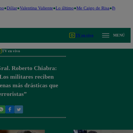
no
Dólar
Valentina Valiente
Lo último
Me Caigo de Risa
Perú Decide
TV en vivo
MENÚ
TV en vivo
ral. Roberto Chiabra:
Los militares reciben
enas más drásticas que
erroristas”