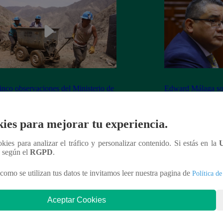
inco observaciones del Ministerio de
Edward Málaga so
ía y Minas contra la Ley Mape
“Habría duplicació
Premier o la Presi
ies para mejorar tu experiencia.
ookies para analizar el tráfico y personalizar contenido. Si estás en la
n según el
RGPD
.
nteresar
como se utilizan tus datos te invitamos leer nuestra pagina de
Política de
Aceptar Cookies