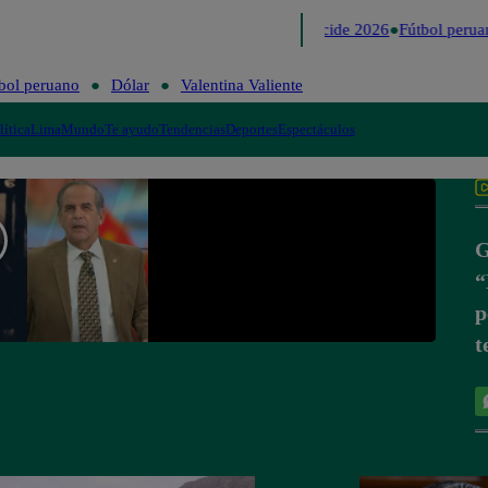
Lo último
Me Caigo de Risa
Perú Decide 2026
Fútbol perua
bol peruano
Dólar
Valentina Valiente
lítica
Lima
Mundo
Te ayudo
Tendencias
Deportes
Espectáculos
G
“
p
t