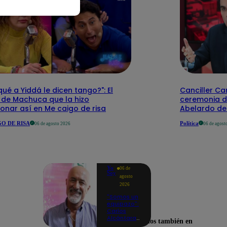
qué a Yiddá le dicen tango?": El
Canciller Car
 de Machuca que la hizo
ceremonia d
onar así en Me caigo de risa
Abelardo de 
O DE RISA
Política
06 de agosto 2026
06 de agost
Yo
06 de
Soy
agosto
2026
"Somos un
equipazo":
Carlos
Alcántara
Encuéntranos también en
adelanta