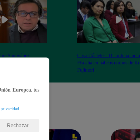
bre Santiváñez:
Caso Cócteles: TC ordena inclu
n de roles con el
Fiscalía en hábeas corpus de K
denta”
Fujimori
Unión Europea
, tus
.
 privacidad
Rechazar