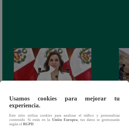
Usamos cookies para mejorar tu
Congreso: proponen que el aumento del
Las c
experiencia.
salario presidencial se aplique desde 2026
Energ
Este sitio utiliza cookies para analizar el tráfico y personalizar
contenido. Si estás en la
Unión Europea
, tus datos se gestionarán
según el
RGPD
.