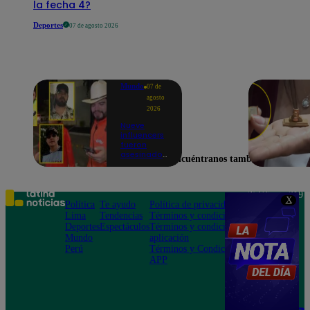
la fecha 4?
Deportes
07 de agosto 2026
Mundo
07 de
agosto
2026
Nueve
influencers
fueron
asesinados
Encuéntranos también en
por la
guerra
interna en
el Cártel de
Teléfono: 219
X
Sinaloa
Política
Te ayudo
Política de privacidad
1000
Lima
Tendencias
Términos y condiciones
Av. San
Deportes
Espectáculos
Términos y condiciones
Felipe 968
Mundo
aplicación
Jesús María
Perú
Términos y Condiciones
APP