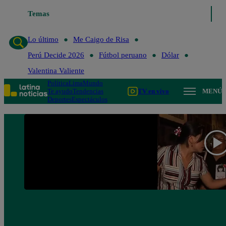
Temas
Lo último
Me Caigo de Risa
Perú Decide 20
Lo último
Me Caigo de Risa
Perú Decide 2026
Fútbol peruano
Dólar
Valentina Valiente
Política
Lima
Mundo
Te ayudo
Tendencias
TV en vivo
MENÚ
Deportes
Espectáculos