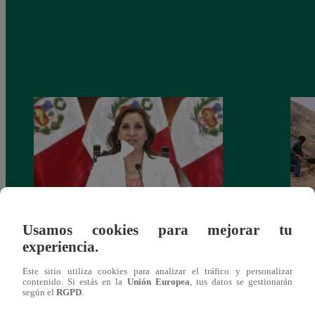
Usamos cookies para mejorar tu
Congreso: proponen que el aumento del
Las c
experiencia.
salario presidencial se aplique desde 2026
Energ
Este sitio utiliza cookies para analizar el tráfico y personalizar
contenido. Si estás en la
Unión Europea
, tus datos se gestionarán
según el
RGPD
.