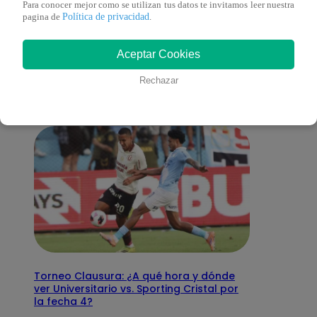
Para conocer mejor como se utilizan tus datos te invitamos leer nuestra
Política de privacidad
pagina de
.
También te puede
Aceptar Cookies
interesar
Rechazar
Torneo Clausura: ¿A qué hora y dónde
ver Universitario vs. Sporting Cristal por
la fecha 4?