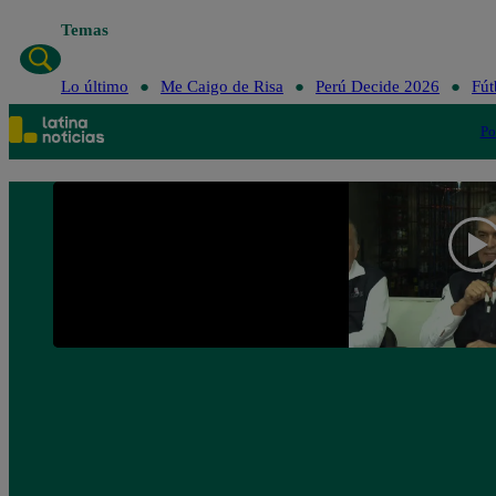
Temas
Lo último
Me Caigo de Risa
Perú Decide 2026
Fút
Po