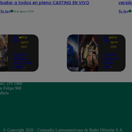
bailar a todos en pleno CASTING EN VIVO
versi
Yo Soy
Yo Soy
08 de agosto 2026
Yo
Yo
08 de
08 de
Soy
Soy
agosto
agosto
2026
2026
Yo Soy
Yo Soy
2026 EN
2026 EN
VIVO: “Hey
VIVO:
Jude”
Jely
reúne a
Reátegui
Paul
se une a
McCartney,
Nino
José
Bravo
ono: 219 1000
Feliciano,
para
n Felipe 968
Eddie
cantar
María
Vedder,
“Noelia”
Juan
y
Gabriel y
presenta
más
“Gracias
a Dios”
© Copyright 2026 - Compañía Latinoamericana de Radio Difusión S.A.