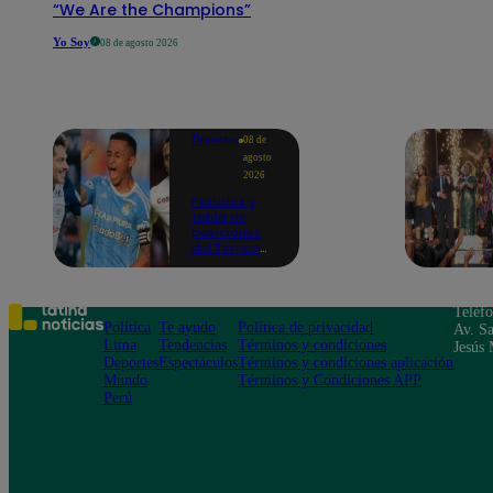
“We Are the Champions”
Yo Soy
08 de agosto 2026
Deportes
08 de
agosto
2026
Partidos y
tabla de
posiciones
del Torneo
Clausura EN
VIVO: así van
los equipos
en la fecha 4
Teléf
Política
Te ayudo
Política de privacidad
Av. Sa
Lima
Tendencias
Términos y condiciones
Jesús 
Deportes
Espectáculos
Términos y condiciones aplicación
Mundo
Términos y Condiciones APP
Perú