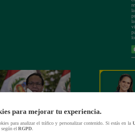
r
la
p
l
v
p
l
ies para mejorar tu experiencia.
ookies para analizar el tráfico y personalizar contenido. Si estás en la
to Sánchez: reprograman audiencia
Latina Noticias, e
n según el
RGPD
.
decidir si será sometido a juicio oral
encuesta de hoy, 