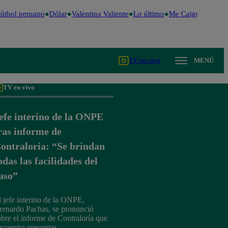
tbol peruano
Dólar
Valentina Valiente
Lo último
Me Caigo de Risa
TV en vivo
MENÚ
TV en vivo
efe interino de la ONPE
ras informe de
ontraloría: “Se brindan
odas las facilidades del
aso”
l jefe interino de la ONPE,
ernardo Pachas, se pronunció
obre el informe de Contraloría que
ncuentra presuntas