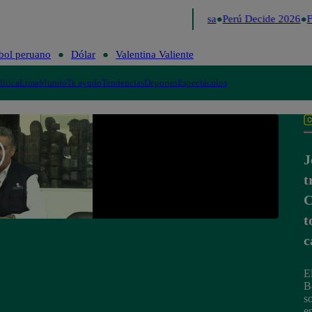
Lo último
Me Caigo de Risa
Perú Decide 2026
Fú
bol peruano
Dólar
Valentina Valiente
lítica
Lima
Mundo
Te ayudo
Tendencias
Deportes
Espectáculos
J
t
C
t
c
E
B
s
e