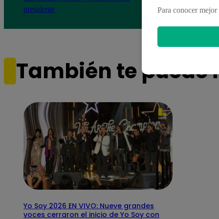
presidente
Para conocer mejor 
También te puede i
Yo Soy 2026 EN VIVO: Nueve grandes
voces cerraron el inicio de Yo Soy con