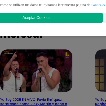
como se utilizan tus datos te invitamos leer nuestra pagina de
Política de
Aceptar Cookies
nteresar
Yo Soy 2026 EN VIVO: Favio Enríquez
Yo Soy
sorprende como Ricky Martin y pone a
Rapha