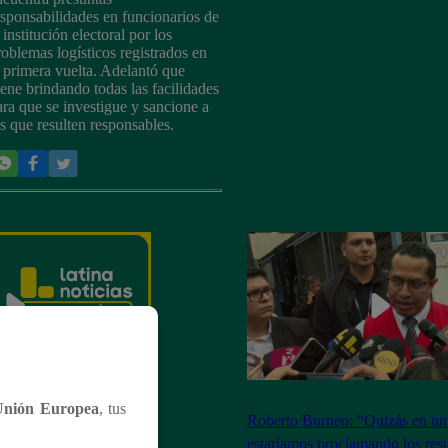
esponsabilidades en funcionarios de
 institución electoral por los
roblemas logísticos registrados en
a primera vuelta. Adelantó que
iene brindando todas las facilidades
ara que se investigue y sancione a
os que resulten responsables.
Unión Europea
, tus
dición mediodía:
Roberto Burneo: “Quizás en u
miércoles 27 de mayo
estaríamos proclamando los resu