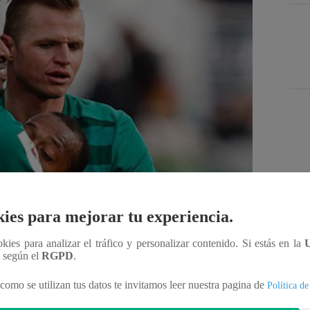
Des
ies para mejorar tu experiencia.
Compartir
ookies para analizar el tráfico y personalizar contenido. Si estás en la
n según el
RGPD
.
como se utilizan tus datos te invitamos leer nuestra pagina de
Política de
uipo, Lokomotiv, en el empate 1-1 con el Tianjin