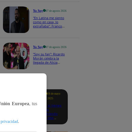
a los viernes
Yo Soy
07 de agosto 2026
"En Latina me siento
como en casa, lo
extrañaba": Franco
Cabrera emocionado
por estreno de Yo Soy
2026
Yo Soy
07 de agosto 2026
"Soy su fan": Ricardo
Morán celebra la
llegada de Alicia
Mercado a Yo Soy
2026
tacados
Te
26 de mayo
ayudo
2025
Unión Europea
, tus
Revisa si tienes
deudas
consultando
con tu DNI:
.
 privacidad
aquí los
detalles