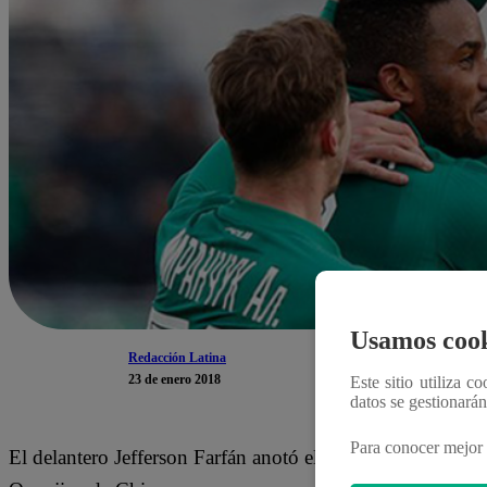
Usamos cook
Redacción Latina
23 de enero 2018
Este sitio utiliza c
datos se gestionará
Para conocer mejor 
El delantero Jefferson Farfán anotó el único gol de su eq