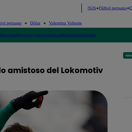
Lo último
Me Caigo de Risa
Perú Decide 2026
Fútbol peruano
Dó
bol peruano
Dólar
Valentina Valiente
lítica
Lima
Mundo
Te ayudo
Tendencias
Deportes
Espectáculos
Más
do amistoso del Lokomotiv