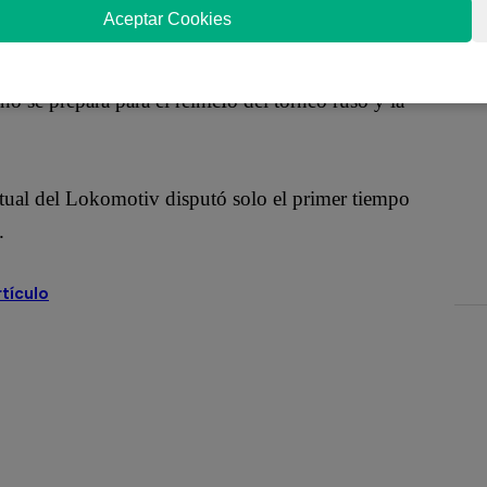
Aceptar Cookies
a que viene realizando el Lokomotiv en España,
o se prepara para el reinicIo del torneo ruso y la
itual del Lokomotiv disputó solo el primer tiempo
.
rtículo