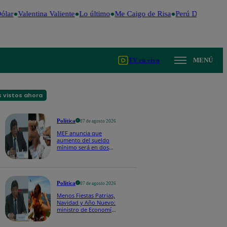
lar
Valentina Valiente
Lo último
Me Caigo de Risa
Perú Decide 202
TV en vivo
MENÚ
 vistos ahora
Política
07 de agosto 2026
MEF anuncia que
aumento del sueldo
mínimo será en dos
etapas: "El primero,
posiblemente, de S/
100 y el otro de S/ 70"
Política
07 de agosto 2026
Menos Fiestas Patrias,
Navidad y Año Nuevo:
ministro de Economía
anuncia que se
moverán los feriados