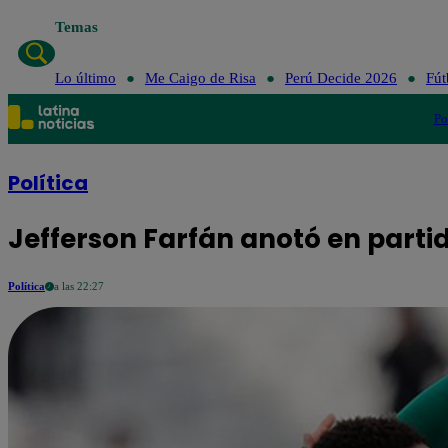
Temas
Lo último
Me Caigo de Risa
Perú Decide 2026
Fút
Po
Política
Jefferson Farfán anotó en parti
Política
a las 22:27