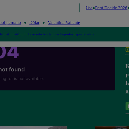
Lo último
Me Caigo de Risa
Perú Decide 2026
bol peruano
Dólar
Valentina Valiente
lítica
Lima
Mundo
Te ayudo
Tendencias
Deportes
Espectáculos
K
p
l
g