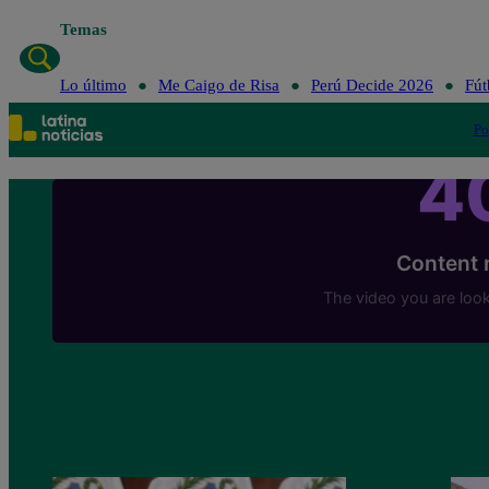
Temas
Lo último
Me Caigo de Risa
Perú Decide 2026
Fút
Po