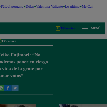
Fútbol peruano
Dólar
Valentina Valiente
Lo último
Me Caigo de Risa
TV en vivo
MENÚ
TV en vivo
eiko Fujimori: “No
odemos poner en riesgo
a vida de la gente por
anar votos”