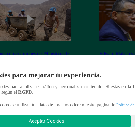
inco observaciones del Ministerio de
Edward Málaga so
ía y Minas contra la Ley Mape
“Habría duplicació
Premier o la Presi
ies para mejorar tu experiencia.
ookies para analizar el tráfico y personalizar contenido. Si estás en la
n según el
RGPD
.
nteresar
como se utilizan tus datos te invitamos leer nuestra pagina de
Política de
Aceptar Cookies