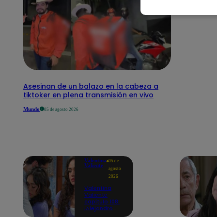
Asesinan de un balazo en la cabeza a
tiktoker en plena transmisión en vivo
Mundo
05 de agosto 2026
Valentina
05 de
Valiente
agosto
2026
Valentina
Valiente
capítulo 108:
¡Alejandro
consuela a