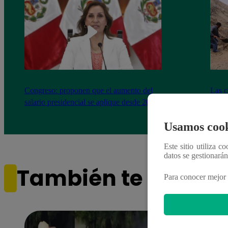
Congreso: proponen que el aumento del
Las c
salario presidencial se aplique desde 2026
Energ
Usamos cook
Este sitio utiliza c
datos se gestionará
También te puede i
Para conocer mejor 