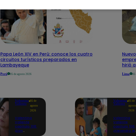
Papa León XIV en Perú: conoce los cuatro
Nuevo
circuitos turísticos preparados en
empre
Lambayeque
hirió 
Perú
Lima
05 de agosto 2026
05
Valentina
Valentina
05 de
05 de
Valiente
Valiente
agosto
agost
2026
2026
Valentina
Valentina
Valiente
Valiente
capítulo 108:
capítulo 108:
¡Don
¡Alejandro le
Edmundo
promete a