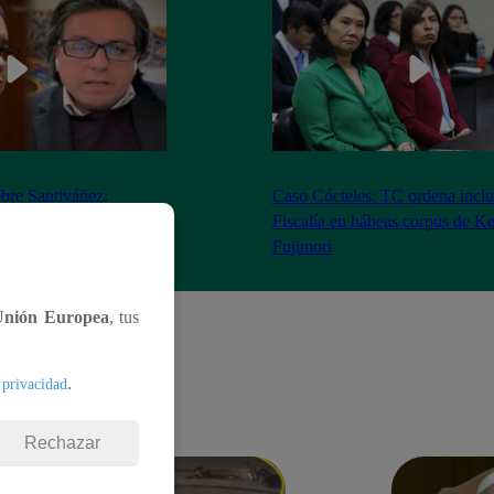
bre Santiváñez:
Caso Cócteles: TC ordena inclu
n de roles con el
Fiscalía en hábeas corpus de K
denta”
Fujimori
Unión Europea
, tus
.
 privacidad
Rechazar