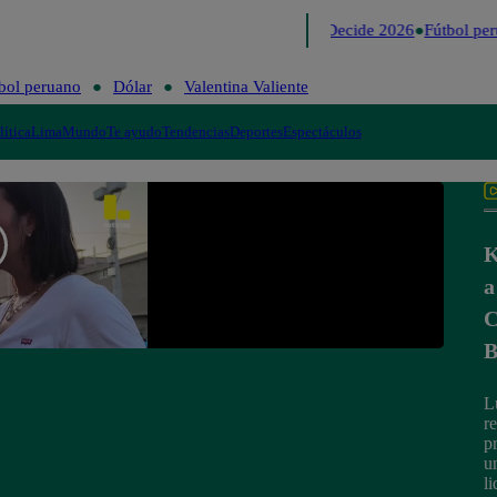
Lo último
Me Caigo de Risa
Perú Decide 2026
Fútbol per
bol peruano
Dólar
Valentina Valiente
lítica
Lima
Mundo
Te ayudo
Tendencias
Deportes
Espectáculos
K
a
C
B
L
r
p
u
l