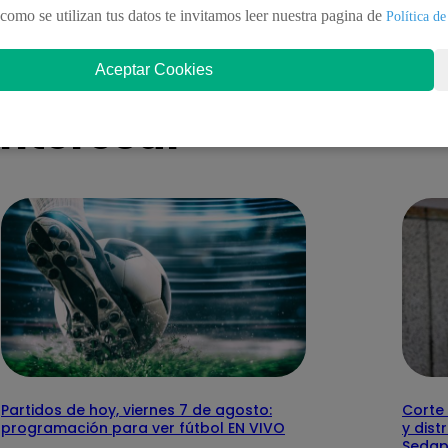
universitarios
como se utilizan tus datos te invitamos leer nuestra pagina de
Política de
Aceptar Cookies
nteresar
Partidos de hoy, viernes 7 de agosto:
Corte 
programación para ver fútbol EN VIVO
y dist
Sedap