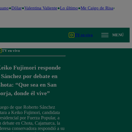
uano
Dólar
Valentina Valiente
Lo último
Me Caigo de Risa
Perú Dec
TV en vivo
MENÚ
TV en vivo
eiko Fujimori responde
 Sánchez por debate en
hota: “Que sea en San
orja, donde él vive”
uego de que Roberto Sánchez
etara a Keiko Fujimori, candidata
residencial por Fuerza Popular, a
n debate en Chota, Cajamarca, la
ideresa conservadora respondió a su