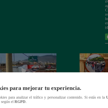
r
a
C
r
l
e
(
ies para mejorar tu experiencia.
ookies para analizar el tráfico y personalizar contenido. Si estás en la
nterprovincial provoca triple choque
Levantan Pleno de
n según el
RGPD
.
 Panamericana Norte | VIDEO
ni votar reelección