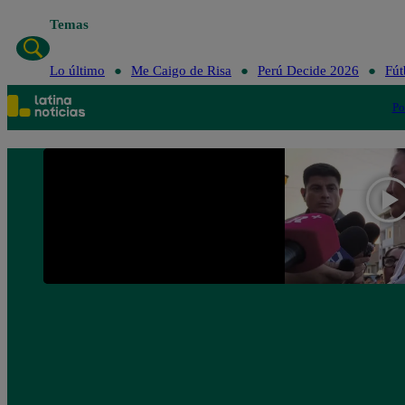
Temas
Lo último
Me Caigo de Risa
Perú Decide 2026
Fút
Po