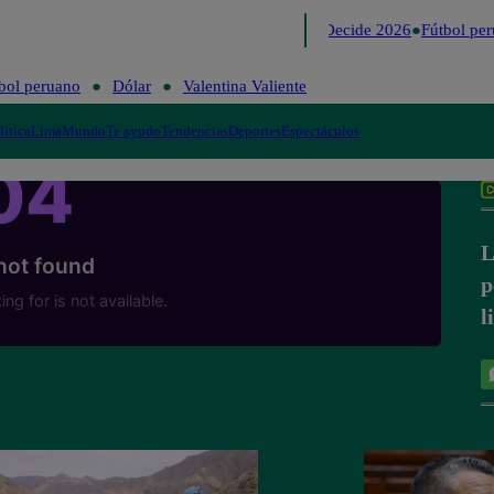
Lo último
Me Caigo de Risa
Perú Decide 2026
Fútbol per
bol peruano
Dólar
Valentina Valiente
lítica
Lima
Mundo
Te ayudo
Tendencias
Deportes
Espectáculos
L
p
l