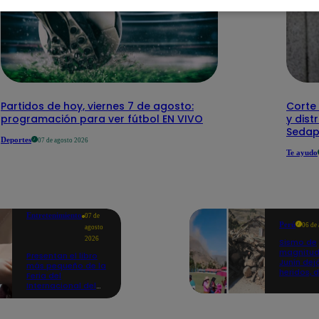
Partidos de hoy, viernes 7 de agosto:
Corte 
programación para ver fútbol EN VIVO
y dist
Sedap
Deportes
07 de agosto 2026
Te ayudo
Entretenimiento
07 de
Perú
06 de
agosto
2026
Sismo de
magnitud
Presentan el libro
Junín dej
más pequeño de la
heridos, 
Feria del
hogares 
Internacional del
propició
Libro de Lima: mide
desprend
casi la falange de
un dedo