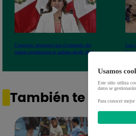
Congreso: proponen que el aumento del
Las c
salario presidencial se aplique desde 2026
Energ
Usamos cook
Este sitio utiliza c
datos se gestionará
También te puede i
Para conocer mejor 