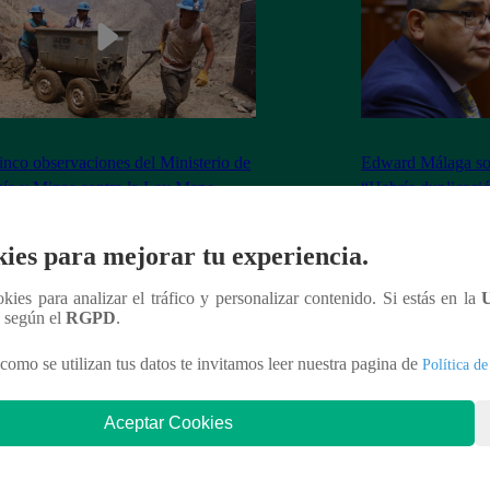
inco observaciones del Ministerio de
Edward Málaga so
ía y Minas contra la Ley Mape
“Habría duplicació
Premier o la Presi
ies para mejorar tu experiencia.
ookies para analizar el tráfico y personalizar contenido. Si estás en la
n según el
RGPD
.
nteresar
como se utilizan tus datos te invitamos leer nuestra pagina de
Política de
Aceptar Cookies