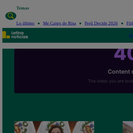
Temas
Lo último
Me Caigo de Risa
Perú Decide 2026
Fút
Po