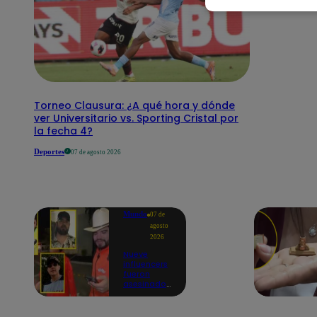
Torneo Clausura: ¿A qué hora y dónde
ver Universitario vs. Sporting Cristal por
la fecha 4?
Deportes
07 de agosto 2026
Mundo
07 de
agosto
2026
Nueve
influencers
fueron
asesinados
por la
guerra
interna en