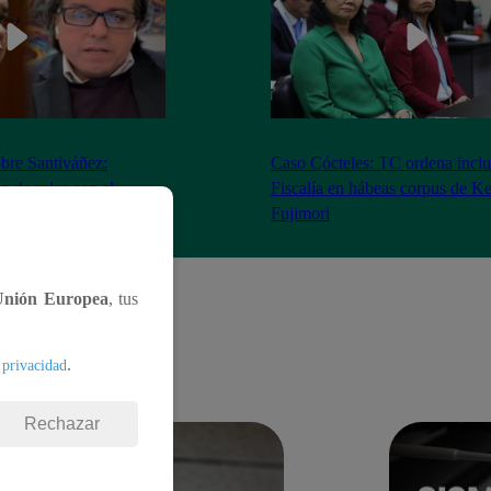
bre Santiváñez:
Caso Cócteles: TC ordena inclu
n de roles con el
Fiscalía en hábeas corpus de K
denta”
Fujimori
Unión Europea
, tus
.
 privacidad
Rechazar