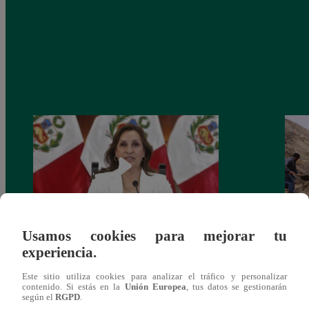
Usamos cookies para mejorar tu
Congreso: proponen que el aumento del
Las c
experiencia.
salario presidencial se aplique desde 2026
Energ
Este sitio utiliza cookies para analizar el tráfico y personalizar
contenido. Si estás en la
Unión Europea
, tus datos se gestionarán
según el
RGPD
.