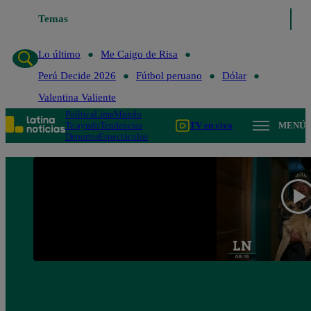
Temas
Lo último
Me Caigo de 
Lo último
Me Caigo de Risa
Perú Decide 2026
Fútbol peruano
Dólar
Valentina Valiente
Política
Lima
Mundo
Te ayudo
Tendencias
TV en vivo
MENÚ
Deportes
Espectáculos