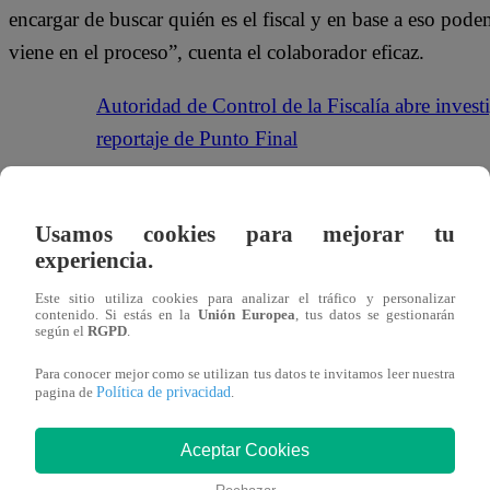
encargar de buscar quién es el fiscal y en base a eso pode
viene en el proceso”, cuenta el colaborador eficaz.
Autoridad de Control de la Fiscalía abre investi
reportaje de Punto Final
Usamos cookies para mejorar tu
experiencia.
Este sitio utiliza cookies para analizar el tráfico y personalizar
contenido. Si estás en la
Unión Europea
, tus datos se gestionarán
según el
RGPD
.
Para conocer mejor como se utilizan tus datos te invitamos leer nuestra
Política de privacidad
pagina de
.
Aceptar Cookies