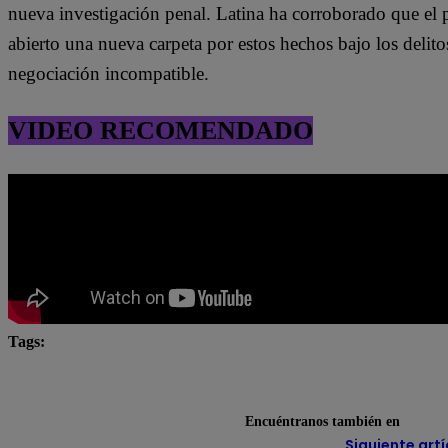
nueva investigación penal. Latina ha corroborado que el p
abierto una nueva carpeta por estos hechos bajo los delitos
negociación incompatible.
VIDEO RECOMENDADO
Tags:
Caso Mochasueldos
Congreso de la República
F
Ministerio Público
Richard Rojas
Encuéntranos también en
Siguiente artí