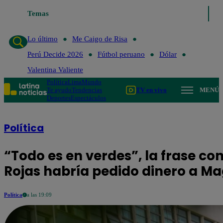
Temas
Lo último
Me Caigo de Risa
Perú Dec
Lo último
Me Caigo de Risa
Perú Decide 2026
Fútbol peruano
Dólar
Valentina Valiente
Política
Lima
Mundo
Te ayudo
Tendencias
TV en vivo
MENÚ
Deportes
Espectáculos
Política
“Todo es en verdes”, la frase con
Rojas habría pedido dinero a Ma
Política
a las 19:09