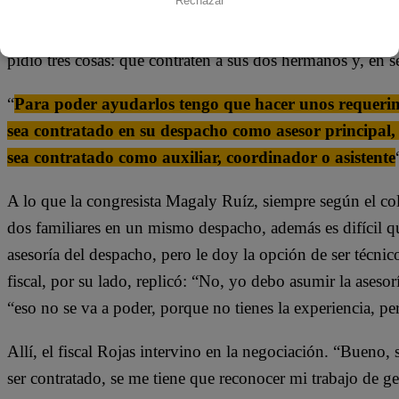
Rechazar
Sin embargo, esto no iba a ser gratis. El testimonio en el 
pidió tres cosas: que contraten a sus dos hermanos y, en s
“
Para poder ayudarlos tengo que hacer unos requerim
sea contratado en su despacho como asesor principal,
sea contratado como auxiliar, coordinador o asistente
A lo que la congresista Magaly Ruíz, siempre según el co
dos familiares en un mismo despacho, además es difícil q
asesoría del despacho, pero le doy la opción de ser técni
fiscal, por su lado, replicó: “No, yo debo asumir la asesorí
“eso no se va a poder, porque no tienes la experiencia, pe
Allí, el fiscal Rojas intervino en la negociación. “Bueno, 
ser contratado, se me tiene que reconocer mi trabajo de g