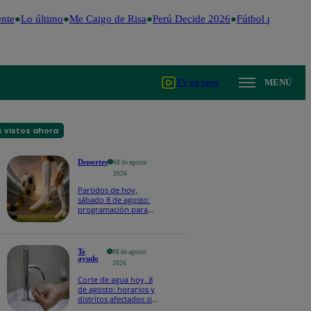
te
Lo último
Me Caigo de Risa
Perú Decide 2026
Fútbol peruano
D
TV en vivo
MENÚ
 vistos ahora
Deportes
08 de agosto
2026
Partidos de hoy,
sábado 8 de agosto:
programación para
ver fútbol EN VIVO
Te
08 de agosto
ayudo
2026
Corte de agua hoy, 8
de agosto: horarios y
distritos afectados sin
el servicio de Sedapal