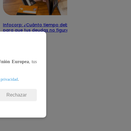
Infocorp: ¿Cuánto tiempo debe pasar
para que tus deudas no figuren en su
sistema?
Te ayudo
11 de junio 2025
Unión Europea
, tus
.
 privacidad
Rechazar