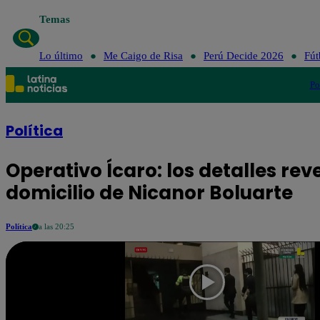
Temas
Lo último
Me Ca
Lo último
Me Caigo de Risa
Perú Decide 2026
Fút
Po
Política
Operativo Ícaro: los detalles re
domicilio de Nicanor Boluarte
Política
a las 20:25