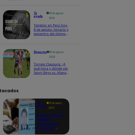
Te
08 de agosto
ayudo
2026
Temblor en Perú hoy,
8 de agosto: horario y
epicentro del último
sismo, según IGP
Deportes
08 de agosto
2026
Torneo Clausura: ¿A
qué hora y dónde ver
Sport Boys vs. Alianza
Lima por la fecha 4?
tacados
Te
26 de mayo
ayudo
2025
Revisa si tienes
deudas
consultando
con tu DNI:
aquí los