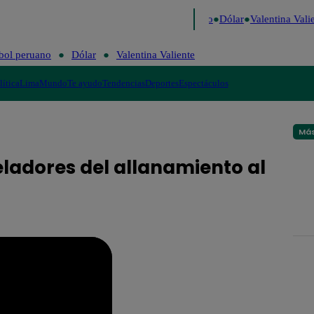
igo de Risa
Perú Decide 2026
Fútbol peruano
Dólar
Valentina Valien
bol peruano
Dólar
Valentina Valiente
lítica
Lima
Mundo
Te ayudo
Tendencias
Deportes
Espectáculos
Más
veladores del allanamiento al