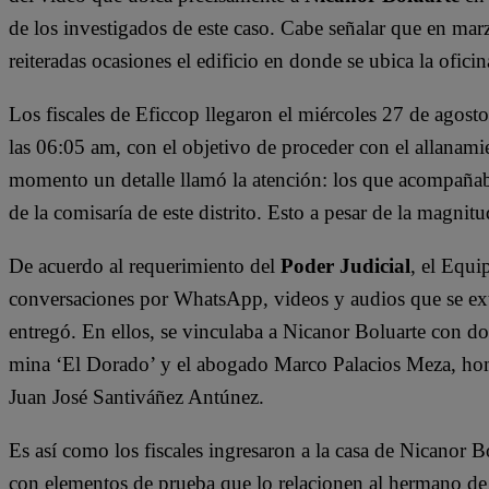
de los investigados de este caso. Cabe señalar que en mar
reiteradas ocasiones el edificio en donde se ubica la ofici
Los fiscales de Eficcop llegaron el miércoles 27 de agost
las 06:05 am, con el objetivo de proceder con el allanami
momento un detalle llamó la atención: los que acompañaban
de la comisaría de este distrito. Esto a pesar de la magnitu
De acuerdo al requerimiento del
Poder Judicial
,
el Equi
conversaciones por WhatsApp, videos y audios que se extr
entregó. En ellos, se vinculaba a Nicanor Boluarte con do
mina ‘El Dorado’ y el abogado Marco Palacios Meza, hombr
Juan José Santiváñez Antúnez.
Es así como los fiscales ingresaron a la casa de Nicanor Bo
con elementos de prueba que lo relacionen al hermano de l