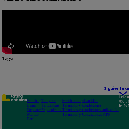
Tags:
caso ícaro
EFICCOP
juan josé santiváñez
Ministro de Justicia
Nicanor Boluarte
Punto Fin
Siguiente a
Teléf
Política
Te ayudo
Política de privacidad
Av. Sa
Lima
Tendencias
Términos y condiciones
Jesús 
Deportes
Espectáculos
Términos y condiciones aplicación
Mundo
Términos y Condiciones APP
Perú