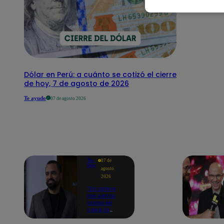
Dólar en Perú: a cuánto se cotizó el cierre
de hoy, 7 de agosto de 2026
Te ayudo
07 de agosto 2026
Yo
07 de
Soy
agosto
2026
"En Latina
me siento
como en
casa, lo
extrañaba":
Franco