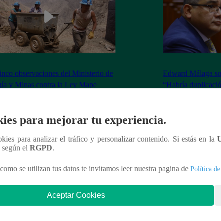
inco observaciones del Ministerio de
Edward Málaga so
ía y Minas contra la Ley Mape
“Habría duplicació
Premier o la Presi
ies para mejorar tu experiencia.
ookies para analizar el tráfico y personalizar contenido. Si estás en la
n según el
RGPD
.
nteresar
como se utilizan tus datos te invitamos leer nuestra pagina de
Política de
Aceptar Cookies