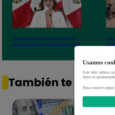
Congreso: proponen que el aumento del
Las c
salario presidencial se aplique desde 2026
Energ
Usamos cook
Este sitio utiliza c
datos se gestionará
También te puede i
Para conocer mejor 