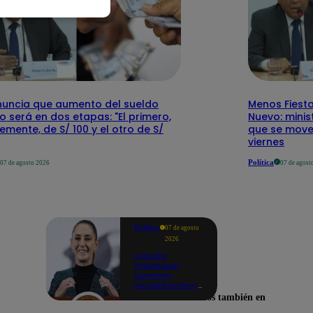
nuncia que aumento del sueldo
Menos Fiesta
 será en dos etapas: "El primero,
Nuevo: mini
emente, de S/ 100 y el otro de S/
que se mover
viernes
Política
07 de agosto 2026
07 de agost
Política
07 de agosto
2026
Claudia
Sheinbaum
confirma
restablecimiento
de las
Encuéntranos también en
reacciones con