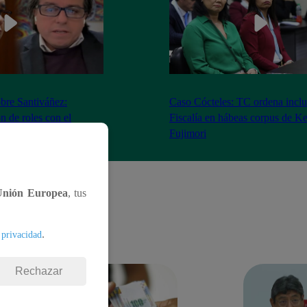
bre Santiváñez:
Caso Cócteles: TC ordena inclu
n de roles con el
Fiscalía en hábeas corpus de K
denta”
Fujimori
Unión Europea
, tus
.
 privacidad
Rechazar