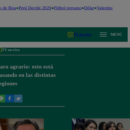
 de Risa
Perú Decide 2026
Fútbol peruano
Dólar
Valentina Valiente
TV en vivo
MENÚ
TV en vivo
aro agrario: esto está
asando en las distintas
egiones