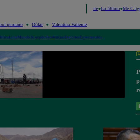
e 2026
Fútbol peruano
Dólar
Valentina Valiente
Lo último
Me Caigo
bol peruano
Dólar
Valentina Valiente
lítica
Lima
Mundo
Te ayudo
Tendencias
Deportes
Espectáculos
P
p
r