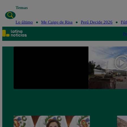
Temas
Lo último
Me Caigo de Risa
Perú Decid
Lo último
Me Caigo de Risa
Perú Decide 2026
Fút
Po