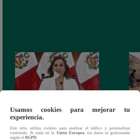
Usamos cookies para mejorar tu
Congreso: proponen que el aumento del
Las c
experiencia.
salario presidencial se aplique desde 2026
Energ
Este sitio utiliza cookies para analizar el tráfico y personalizar
contenido. Si estás en la
Unión Europea
, tus datos se gestionarán
según el
RGPD
.