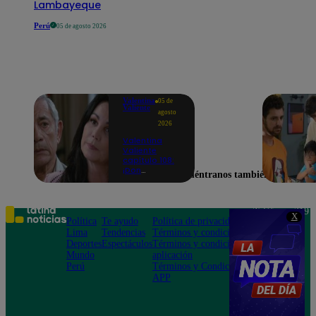
Lambayeque
Perú
05 de agosto 2026
Valentina
05 de
Valiente
agosto
2026
Valentina
Valiente
capítulo 108:
¡Don
Encuéntranos también en
Edmundo
empieza a
sospechar de
Frida tras
Teléfono: 219
X
descubrir una
Política
Te ayudo
Política de privacidad
1000
contradicción
Lima
Tendencias
Términos y condiciones
Av. San
en una
Deportes
Espectáculos
Términos y condiciones
Felipe 968
conversación!
Mundo
aplicación
Jesús María
Perú
Términos y Condiciones
APP