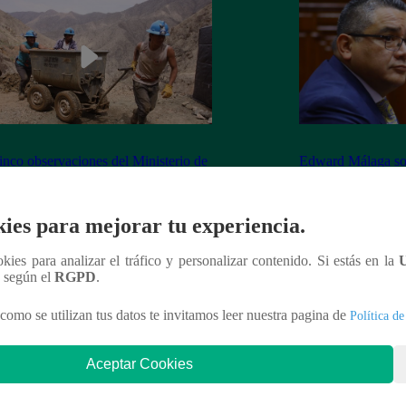
inco observaciones del Ministerio de
Edward Málaga so
ía y Minas contra la Ley Mape
“Habría duplicació
Premier o la Presi
ies para mejorar tu experiencia.
ookies para analizar el tráfico y personalizar contenido. Si estás en la
n según el
RGPD
.
nteresar
como se utilizan tus datos te invitamos leer nuestra pagina de
Política de
Aceptar Cookies