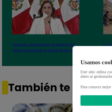
Congreso: proponen que el aumento del
Las c
salario presidencial se aplique desde 2026
Energ
Usamos cook
Este sitio utiliza c
datos se gestionará
También te puede i
Para conocer mejor 