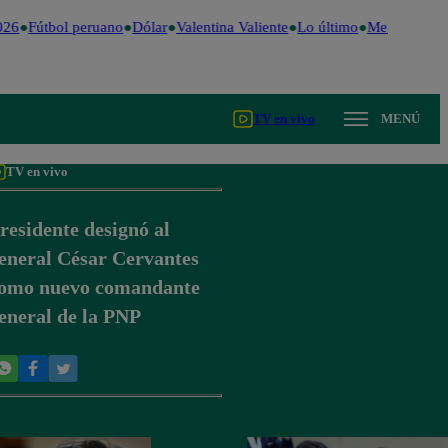
26
Fútbol peruano
Dólar
Valentina Valiente
Lo último
Me Caigo de 
TV en vivo
MENÚ
TV en vivo
residente designó al
eneral César Cervantes
omo nuevo comandante
eneral de la PNP