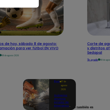
dos de hoy, sábado 8 de agosto:
Corte de agu
amación para ver fútbol EN VIVO
y distritos a
Sedapal
08 de agosto 2026
Te ayudo
08 de ago
Perú
07 de
agosto
2026
Gobierno
anuncia
estado de
emergencia
Encuéntranos también en
en siete