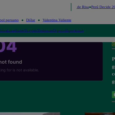
Lo último
Me Caigo de Risa
Perú Decide 20
bol peruano
Dólar
Valentina Valiente
lítica
Lima
Mundo
Te ayudo
Tendencias
Deportes
Espectáculos
P
g
c
g