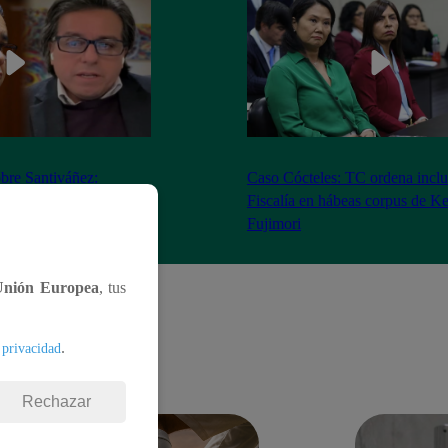
bre Santiváñez:
Caso Cócteles: TC ordena inclu
n de roles con el
Fiscalía en hábeas corpus de K
denta”
Fujimori
Unión Europea
, tus
.
 privacidad
Rechazar