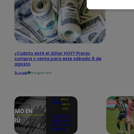
¿Cuánto está el dólar HOY? Precio,
compra y venta para este sábado 8 de
agosto
Te ayudo
08 de agosto 2026
Te
08 de
ayudo
agosto
2026
Temblor en
Perú hoy, 8
de agosto:
horario y
epicentro