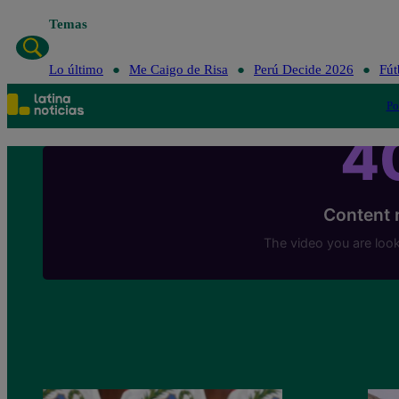
Temas
Lo último
Me Caigo de Risa
Perú Decide 2026
Fút
Po