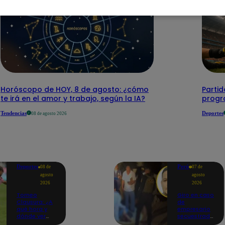
Horóscopo de HOY, 8 de agosto: ¿cómo
Parti
te irá en el amor y trabajo, según la IA?
progr
Tendencias
Deportes
08 de agosto 2026
Deportes
Perú
08 de
07 de
agosto
agosto
2026
2026
Torneo
Giro en caso
Clausura: ¿A
de
qué hora y
empresario
dónde ver
secuestrado
Sport Boys
y asesinado: