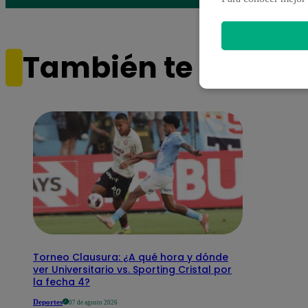
También te puede i
Torneo Clausura: ¿A qué hora y dónde
ver Universitario vs. Sporting Cristal por
la fecha 4?
Deportes
07 de agosto 2026