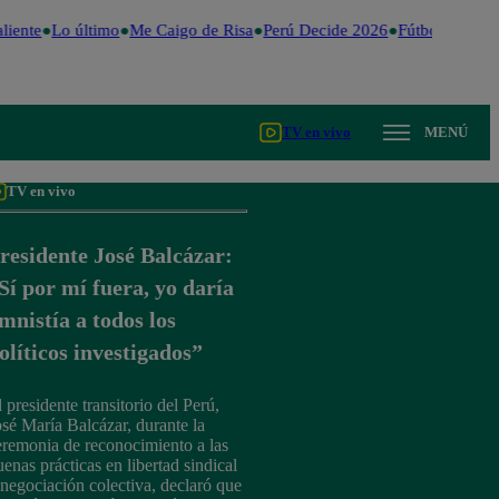
iente
Lo último
Me Caigo de Risa
Perú Decide 2026
Fútbol peruano
TV en vivo
MENÚ
TV en vivo
residente José Balcázar:
Sí por mí fuera, yo daría
mnistía a todos los
olíticos investigados”
 presidente transitorio del Perú,
osé María Balcázar, durante la
eremonia de reconocimiento a las
uenas prácticas en libertad sindical
 negociación colectiva, declaró que