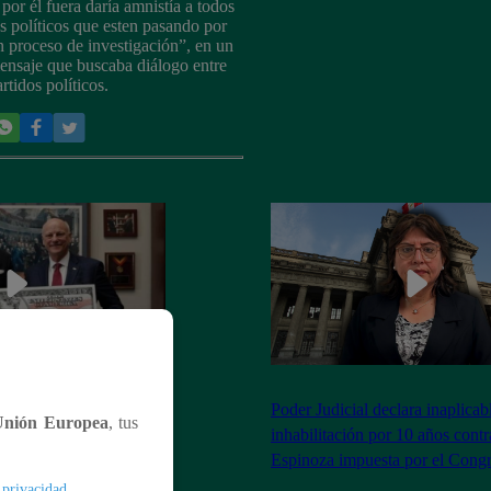
 por él fuera daría amnistía a todos
os políticos que esten pasando por
n proceso de investigación”, en un
ensaje que buscaba diálogo entre
rtidos políticos.
os Unidos impulsa
Poder Judicial declara inaplicab
Unión Europea
, tus
res con la cara de
inhabilitación por 10 años contr
Espinoza impuesta por el Cong
.
 privacidad