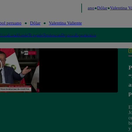
Caigo de Risa
Perú Decide 2026
Fútbol peruano
Dólar
Valentina Val
bol peruano
Dólar
Valentina Valiente
lítica
Lima
Mundo
Te ayudo
Tendencias
Deportes
Espectáculos
P
“
a
p
El
J
c
b
y