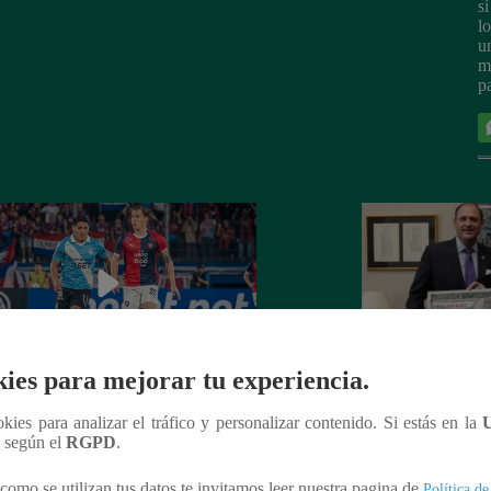
sí
l
u
m
pa
ies para mejorar tu experiencia.
Libertadores y Copa Sudamericana:
Gobierno de Estad
ookies para analizar el tráfico y personalizar contenido. Si estás en la
an los equipos peruanos | VIDEOS
billete de 250 dóla
n según el
RGPD
.
Donald Trump
como se utilizan tus datos te invitamos leer nuestra pagina de
Política de