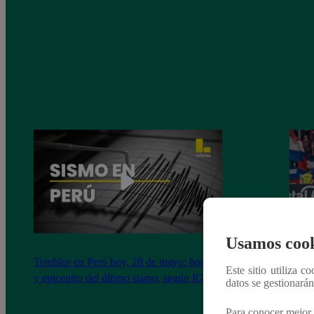
Usamos cook
Temblor en Perú hoy, 28 de mayo: horario
Copa 
Este sitio utiliza c
y epicentro del último sismo, según IGP
así v
datos se gestionará
Para conocer mejor 