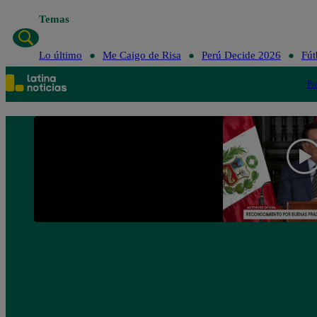
Temas
Lo último
Me 
Lo último
Me Caigo de Risa
Perú Decide 2026
Fút
Po