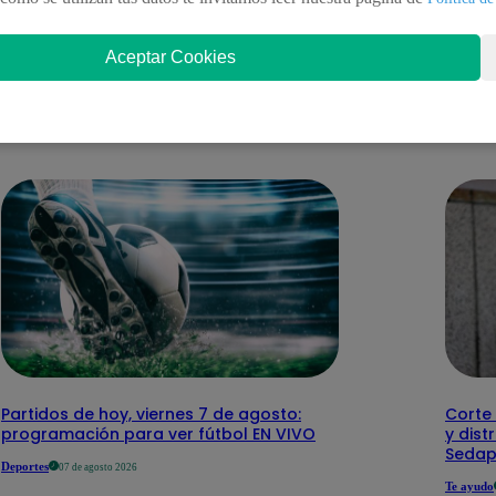
Aceptar Cookies
nteresar
Partidos de hoy, viernes 7 de agosto:
Corte 
programación para ver fútbol EN VIVO
y dist
Sedap
Deportes
07 de agosto 2026
Te ayudo